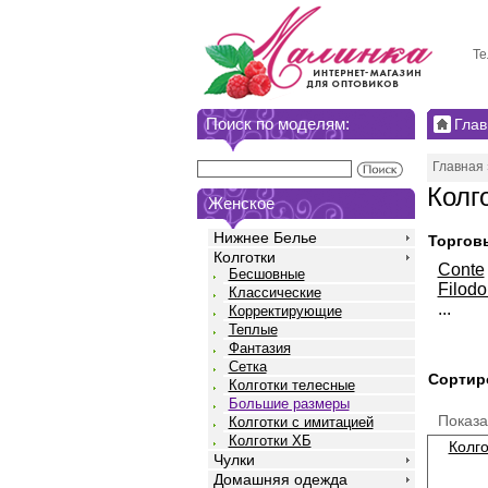
Те
Поиск по моделям:
Глав
Главная
Колг
Женское
Нижнее Белье
Торгов
Колготки
Conte
Бесшовные
Filodo
Классические
...
Корректирующие
Теплые
Фантазия
Сетка
Сортир
Колготки телесные
Большие размеры
Показ
Колготки с имитацией
Колготки ХБ
Колго
Чулки
Домашняя одежда