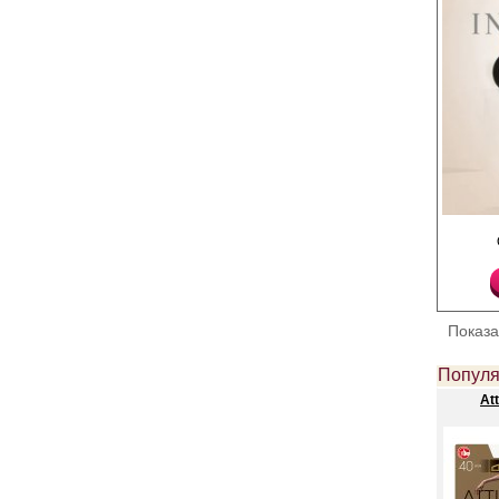
Тонкие, эластичные ко
комфортными шортик
укрепленным мыском.
Плотность 40ден
Лайкра 12%
Полиамид 88%
Показ
Популя
Att