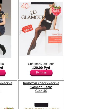
спец
цена
Прозрачные эластичные колготки с
из
шортиками, комфортным поясом и
ена
Специальная цена
отненный
прозрачным укрепленным мыском.
уб
120.00 Руб
Плотность 40ден
Купить
Лайкра 12%
Полиамид 88%
сические
Колготки классические
Golden Lady
0
Ciao 40