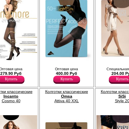
 поддерживающие
Колготки с утягивающими шортиками
Тонкие, матовые колготки с шорт
Оптовая цена
Оптовая цена
Специальная
енным давлением.
избирательной плотности,
усиленный мысок, без ластовицы
279.90 Руб
400.00 Руб
204.00 Р
, анатомическая
моделирующими фигуру; усиленный
Плотность 20ден
ый усиленный мысок.
невидимый мысок, ластовица.
Полиамид 88%
Купить
Купить
Купить
Плотность 50ден
Эластан 12%
Полиамид 88%
Полипропилен 1%
тки классические
Колготки классические
Колготки клас
Эластан 11%
Incanto
Omsa
SiSi
Cosmo 40
Attiva 40 XXL
Style 2