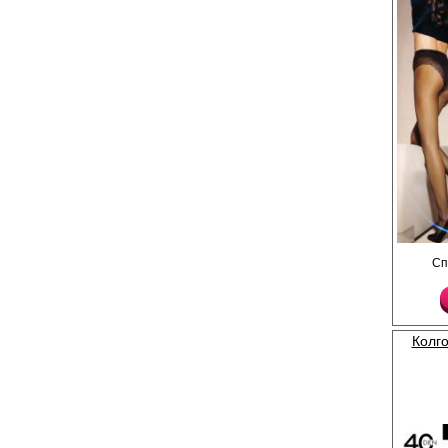
Тонкие, матовые колг
Сп
трусиками; сформиров
невидимый усиленный
Плотность 40ден
Полиамид 87%
Полипропилен 1%
Эластан 12%
Колго