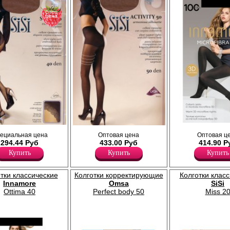
спец
цена
Колготки плотные, однородные 
отки с кружевными
Плотные колготки с моделирующими
ециальная цена
Оптовая цена
Оптовая ц
микрофибры; плоские швы, упл
анная ступня,
трусиками и распределенным давлением
294.44 Руб
433.00 Руб
414.90 Р
мысок, х/б ластовица.
 мысок, ластовица.
по ноге; плоские швы, невидимый мысок, х/
Плотность 100ден
Купить
Купить
Купить
б ластовица.
Полиамид 90%
Плотность 50ден
Эластан 10%
Полиамид 88%
тки классические
Колготки корректирующие
Колготки клас
Полипропилен 1%
Эластан 11%
Innamore
Omsa
SiSi
Ottima 40
Perfect body 50
Miss 2