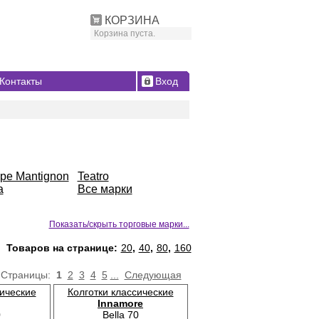
КОРЗИНА
Корзина пуста.
Контакты
Вход
ppe Mantignon
Teatro
a
Все марки
Показать/скрыть торговые марки...
Товаров на странице:
20
,
40
,
80
,
160
Страницы:
1
2
3
4
5
...
Следующая
сические
Колготки классические
Innamore
0
Bella 70