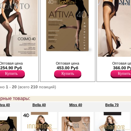
Колготки с поддерживающими шортиками,
лготки, с
Тонкие, матовые колготки с кру
Оптовая цена
Оптовая цена
Оптовая ц
с утягивающим эффектом в области живота
ами и прозрачным
трусиками; сформированная сту
254.90 Руб
453.00 Руб
366.00 Р
и распределенным давлением по ноге;
 Без ластовицы.
усиленный мысок, ластовица.
сформированная нога, уплотненный
Плотность 20ден
Купить
Купить
Купить
мысок, сзади один шов.
Полиамид 92%
Плотность 40ден
Полипропилен 1%
Полиамид 88%
Эластан 7%
ано
1
-
20
(всего
210
позиций)
Полипропилен 1%
Эластан 11%
рные товары:
iva 40
Bella 40
Miss 40
Bella 70