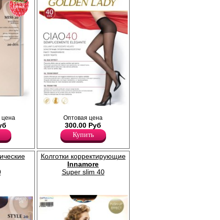
спец
цена
иками;
Прозрачные колготки с уплотненными
 цена
Оптовая цена
.
шортиками; уплотненный мысок, без
уб
300.00 Руб
ластовицы.
Плотность 40ден
Купить
Полиамид 88%
Эластан 12%
сические
Колготки корректирующие
Innamore
0
Super slim 40