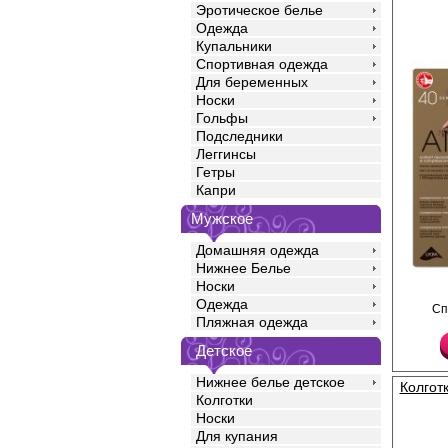
Эротическое белье
Одежда
Купальники
Спортивная одежда
Для беременных
Носки
Гольфы
Подследники
Леггинсы
Гетры
Капри
Мужское
Домашняя одежда
Нижнее Белье
Носки
Колготки с поддержи
Одежда
Сп
распределенным давл
Пляжная одежда
сформированная нога
мысок, ластовица.
Детское
Плотность 40ден
Полиамид 88%
Нижнее белье детское
Полипропилен 1%
Колгот
Эластан 11%
Колготки
Носки
Для купания