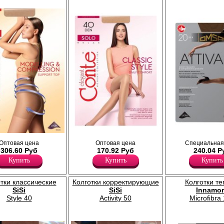
Полуматовые колготки с уплотненными
Колготки с поддерживающими ш
вающими шортиками и
шортиками; усиленный мысок, без
Оптовая цена
Оптовая цена
Специальная
распределенным давлением по н
ением по ноге;
ластовицы.
306.60 Руб
170.92 Руб
240.04 Р
сформированная нога, уплотне
нный мысок, х/б
Плотность 40ден
мысок, ластовица.
Купить
Купить
Купить
Полиамид 88%
Плотность 20ден
Эластан 12%
Полиамид 90%
Полипропилен 1%
тки классические
Колготки корректирующие
Колготки т
Эластан 9%
SiSi
SiSi
Innamor
Style 40
Activity 50
Microfibra