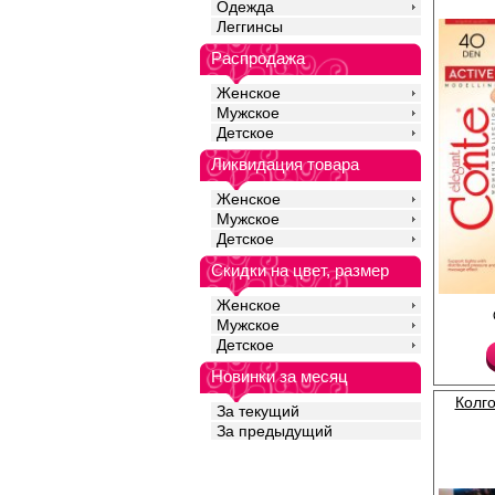
Одежда
Леггинсы
Распродажа
Женское
Мужское
Детское
Ликвидация товара
Женское
Мужское
Детское
Скидки на цвет, размер
Женское
Колготки с поддержи
распределенным давл
Мужское
плоские швы, уплотне
Детское
ластовица.
Плотность 40ден
Новинки за месяц
Полиамид 81%
Эластан 19%
Колго
За текущий
За предыдущий