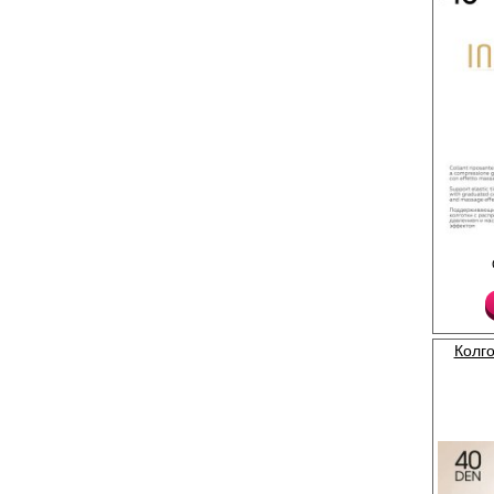
Тонкие, эластичные,
колготки с распредел
Утягивающие шортики
ластовица, незаметн
Плотность 40ден
Полиамид 85%
Хлопок 3%
Колго
Эластан 12%