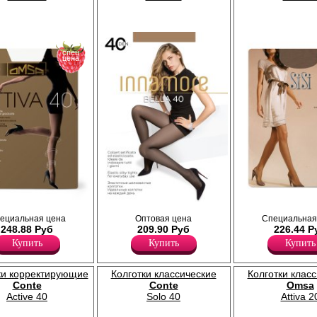
спец
цена
вающими шортиками и
Колготки женские плотностью 40den,
Матовые колготки с уплотненны
ециальная цена
Оптовая цена
Специальная
ением по ноге;
тонкие, шелковистые, полуматовые, с
шортиками; плоские швы, уплот
248.88 Руб
209.90 Руб
226.44 Р
, уплотненный
шортиками, без ластовицы.
мысок, без ластовицы.
Плотность 40ден
Плотность 40ден
Купить
Купить
Купить
Полиамид 88%
Полиамид 88%
Эластан 12%
Эластан 12%
ки корректирующие
Колготки классические
Колготки клас
Conte
Conte
Omsa
Active 40
Solo 40
Attiva 2