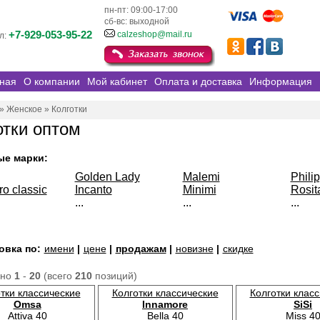
пн-пт: 09:00-17:00
сб-вс: выходной
+7-929-053-95-22
calzeshop@mail.ru
л:
ная
О компании
Мой кабинет
Оплата и доставка
Информация
»
Женское
»
Колготки
отки оптом
ые марки:
Golden Lady
Malemi
Phili
ro classic
Incanto
Minimi
Rosit
...
...
...
овка по:
имени
|
цене
|
продажам
|
новизне
|
скидке
ано
1
-
20
(всего
210
позиций)
тки классические
Колготки классические
Колготки клас
Omsa
Innamore
SiSi
Attiva 40
Bella 40
Miss 4