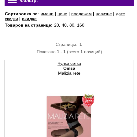
Фильтр:
Сортировка по:
имени
|
цене
|
продажам
|
новизне
|
дате
скидки
|
скидке
Товаров на странице:
20
,
40
,
80
,
160
Страницы:
1
Показано
1
-
1
(всего
1
позиций)
Чулки сетка
Omsa
Malizia rete
спец
цена