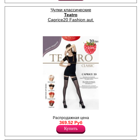
Плотность 20ден
Лайкра 15%
Чулки классические
Полиамид 85%
Teatro
Caprice20 Fashion aut.
−23%
Чулки шелковистые с
Распродажная цена
контрастной кружевной
369.52 Руб
резинкой (8 см) на
силиконовой основе,
Купить
укреплённый прозрачный
мысок.