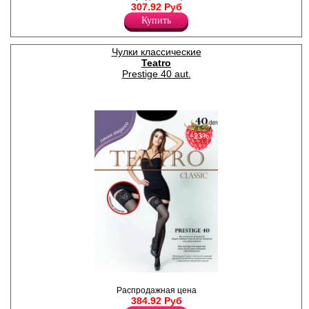
307.92 Руб
на силиконовой основе,
укреплённый прозрачный
Купить
мысок.
Плотность 20ден
Лайкра 15%
Чулки классические
Полиамид 85%
Teatro
Prestige 40 aut.
−23%
Чулки шелковистые с
Распродажная цена
кружевной резинкой (12 см)
384.92 Руб
на силиконовой основе,