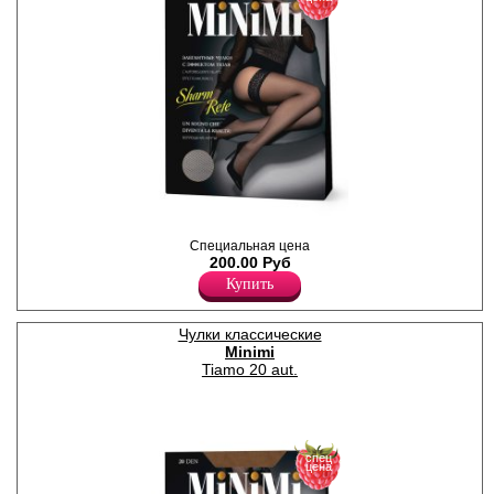
Чулки с кружевной резинкой
Специальная цена
(8 см) на силиконе, с
200.00 Руб
эффектом сетки.
Полиамид 80%
Купить
Эластан 20%
Чулки классические
Minimi
Tiamo 20 aut.
спец
цена