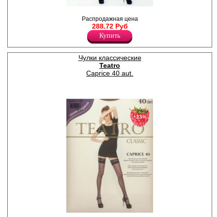
Чулки тонкие шелковистые с
Распродажная цена
кружевной резинкой (8 см)
288.72 Руб
на силиконовой основе,
укреплённый прозрачный
Купить
мысок.
Плотность 20ден
Лайкра 15%
Чулки классические
Полиамид 85%
Teatro
Caprice 40 aut.
−23%