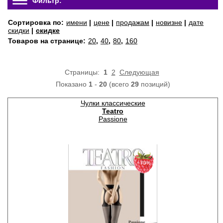
Фильтр:
Сортировка по:
имени
|
цене
|
продажам
|
новизне
|
дате
скидки
|
скидке
Товаров на странице:
20
,
40
,
80
,
160
Страницы:
1
2
Следующая
Показано
1
-
20
(всего
29
позиций)
Чулки классические
Teatro
Passione
−70%