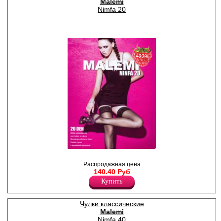
Malemi
Nimfa 20
−22%
Чулки тонкие с кружевной
резинкой (8см) на силиконе,
Распродажная цена
уплотненный мысок.
140.40 Руб
Лайкра 11%
Купить
Полиамид 89%
Чулки классические
Malemi
Nimfa 40