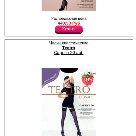
Шелковистые эластичные
Распродажная цена
чулки с широкой кружевной
449.93 Руб
резинкой на силиконовой
основе и прозрачным
Купить
укреплённым мыском.
Плотность 20ден
Полиамид 90%
Чулки классические
Эластан 10%
Teatro
Caprice 20 aut.
−24%