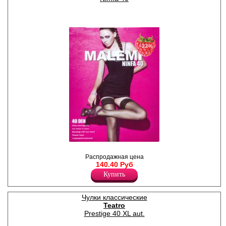
−22%
Чулки тонкие с кружевной
резинкой (8см) на силиконе,
Распродажная цена
уплотненный мысок.
140.40 Руб
Лайкра 11%
Купить
Полиамид 89%
Чулки классические
Teatro
Prestige 40 XL aut.