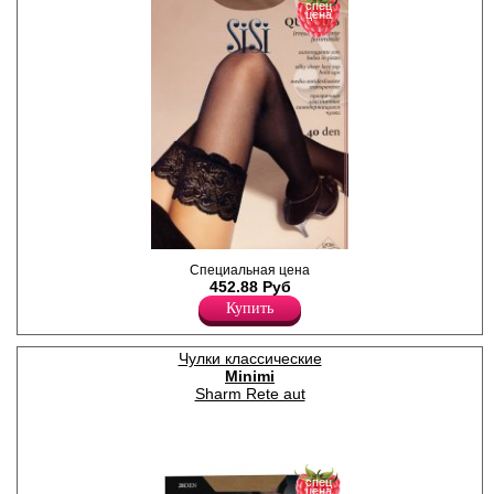
спец
цена
Прозрачные, матовые чулки
Специальная цена
с кружевной резинкой (7 см)
452.88 Руб
на силиконе;
Купить
сформированная нога,
невидимый мысок.
Плотность 40ден
Полиамид 86%
Чулки классические
Эластан 14%
Minimi
Sharm Rete aut
спец
цена