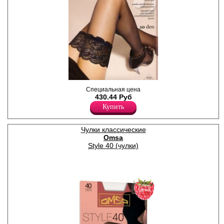
Тонкие, прозрачные чулки с
Специальная цена
кружевной резинкой (8,5 см)
430.44 Руб
на силиконе;
Купить
сформированная нога,
прозрачный мысок.
Плотность 20ден
Полиамид 88%
Чулки классические
Эластан 12%
Omsa
Style 40 (чулки)
спец
цена