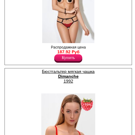
Кружевные трусики с
Распродажная цена
доступом, декоративный
187.92 Руб
пояс из бретелей, открытый
Купить
доступ.
Полиамид 86%
Спандекс 14%
Бюстгальтер мягкая чашка
Dimanche
1992
−70%