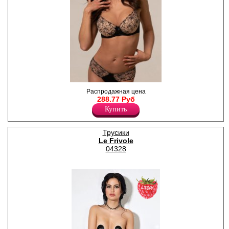
Бюстгальтер женский с
Распродажная цена
формованными чашками из
288.77 Руб
вышивки с цветочно-
Купить
барочным узором на мягкой
сетке. Бретели
регулируются по длине,
несъемные.
Трусики
Полиамид 90%
Le Frivole
Эластан 10%
04328
−70%