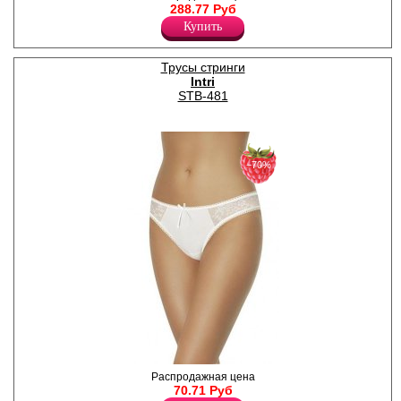
оригинальным роскошным
288.77 Руб
дизайном.
Купить
Полиамид 85%
Эластан 15%
Трусы стринги
Intri
STB-481
−70%
Стринги низкие, с
Распродажная цена
декоративной резинкой по
70.71 Руб