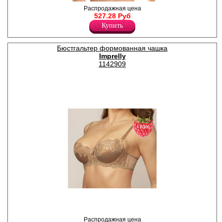
Бюстгальтер-балконет
Распродажная цена
женский с формованными
527.28 Руб
чашками из кружевного
Купить
полотна. Бретели
регулируются по длине, НЕ
съемные.
Бюстгальтер формованная чашка
Полиамид 81%
Imprelly
Эластан 19%
1142909
−70%
Бюстгальтер женский с
формованными чашками из
благородного сатина и
вышивки на мягкой сетке с
Распродажная цена