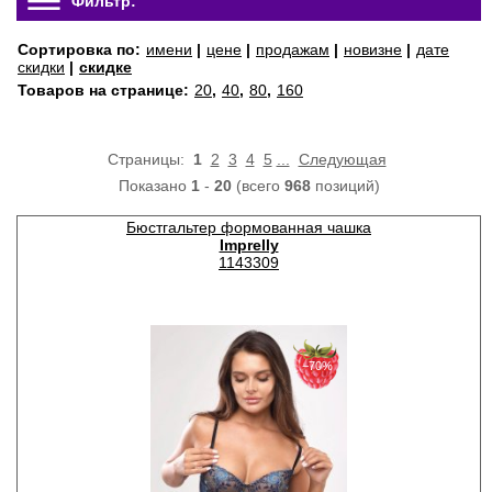
Фильтр:
Сортировка по:
имени
|
цене
|
продажам
|
новизне
|
дате
скидки
|
скидке
Товаров на странице:
20
,
40
,
80
,
160
Страницы:
1
2
3
4
5
...
Следующая
Показано
1
-
20
(всего
968
позиций)
Бюстгальтер формованная чашка
Imprelly
1143309
−70%