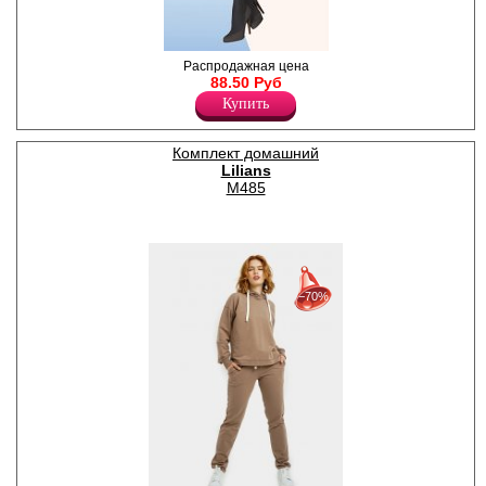
Теплые, плотные, хлопковые
Распродажная цена
колготки 300 den для
88.50 Руб
будущих мам. Однородные
Купить
по всей длине с
анатомической вставкой для
живота, анатомическая
Комплект домашний
вставка. Плоские
Lilians
эластичные швы спереди и
один сзади. Усиленная
M485
анатомическая стопа.
Плотность 300ден
Хлопок 68%
Полиэфир 28%
Эластан 4%
30%
с 22-07-2026 по 28-07-2026
−70%
50%
с 29-07-2026 по 04-08-2026
70%
с 05-08-2026 по 11-08-2026