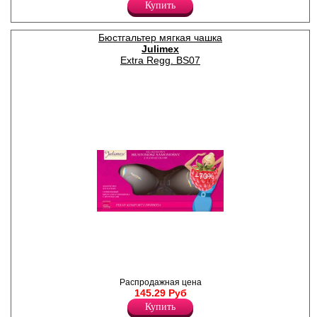
поясу, по бокам и на задней
Купить
части кружево.
Лайкра 8%
Хлопок 92%
Бюстгальтер мягкая чашка
Julimex
Extra Regg. BS07
−70%
Тканевые липучки с
бретелями.
Распродажная цена
145.29 Руб
Купить