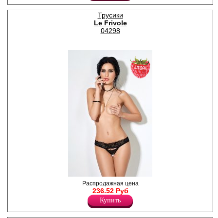
Трусики
Le Frivole
04298
−70%
Возбуждающие кружевные
Распродажная цена
трусики с открытым
236.52 Руб
доступом.
Купить
Полиамид 84%
Спандекс 16%