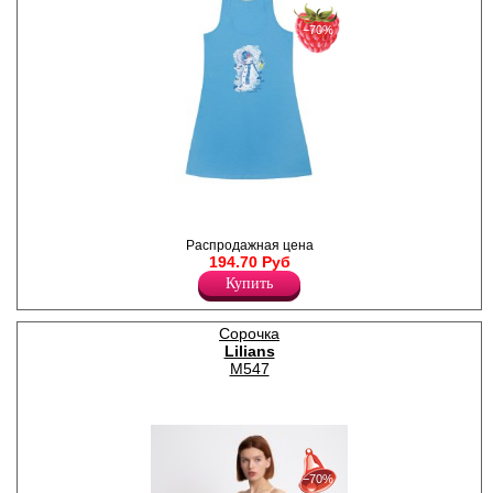
−70%
Майка на широких бретелях,
однотонная, принт на
передней части изделия.
Распродажная цена
Лайкра 5%
194.70 Руб
Хлопок 95%
Купить
Сорочка
Lilians
M547
30%
с 22-07-2026 по 28-07-2026
−70%
50%
с 29-07-2026 по 04-08-2026