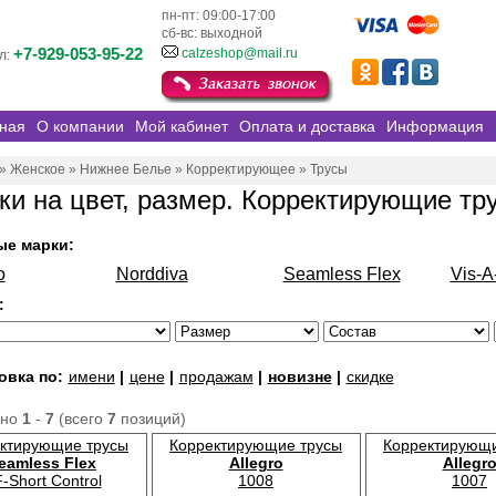
пн-пт: 09:00-17:00
сб-вс: выходной
+7-929-053-95-22
calzeshop@mail.ru
л:
ная
О компании
Мой кабинет
Оплата и доставка
Информация
»
Женское
»
Нижнее Белье
»
Корректирующее
»
Трусы
ки на цвет, размер. Корректирующие тр
ые марки:
o
Norddiva
Seamless Flex
Vis-A
:
овка по:
имени
|
цене
|
продажам
|
новизне
|
скидке
ано
1
-
7
(всего
7
позиций)
ктирующие трусы
Корректирующие трусы
Корректирующи
eamless Flex
Allegro
Allegr
-Short Control
1008
1007