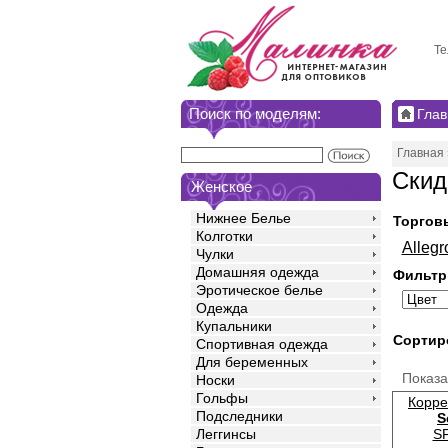
Те
Поиск по моделям:
Глав
Главная
Скид
Женское
Нижнее Белье
Торгов
Колготки
Allegr
Чулки
Домашняя одежда
Фильтр
Эротическое белье
Одежда
Купальники
Сортир
Спортивная одежда
Для беременных
Показ
Носки
Гольфы
Корре
Подследники
S
SF
Леггинсы