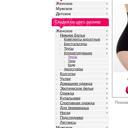
не мнется и не требуе
Женское
Полиамид 90%
Мужское
Эластан 10%
Детское
Скидки на цвет, размер
Женское
Нижнее Белье
Комплекты корсетные
Бюстгальтеры
Трусы
Корректирующее
Трусы
Топы
Боди
Аксессуары
Колготки
Трусики - слипы женс
Чулки
краям, с утягивающим
Домашняя одежда
талии, внутренняя си
по поясу и в виде круж
Эротическое белье
швы только по бокам, 
Одежда
Лайкра 18%
Купальники
Полиамид 82%
Показ
Спортивная одежда
Для беременных
Носки
Подследники
Леггинсы
Мужское