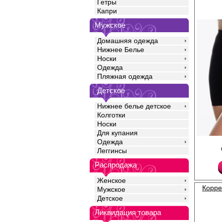
Гетры
Капри
Мужское
Домашняя одежда
Нижнее Белье
Носки
Одежда
Пляжная одежда
Детское
Нижнее белье детское
Колготки
Носки
Для купания
Одежда
Трусы шорты женские
эффектом из мягкой 
Леггинсы
добавлением эластан
линию талии, подтяги
Распродажа
ягодиц. Модель полн
ягодицы и опускается 
Женское
ограничивает движен
Корре
Мужское
комфорт в течении вс
Детское
бесшовная технологи
идеально облегать те
Ликвидация товара
следов от боковых шв
свойствам микрофибр