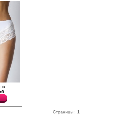
полотна с
ена
й части
уб
кружевом
Страницы:
1