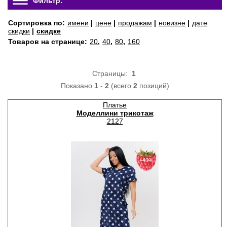
Фильтр:
Сортировка по:
имени
|
цене
|
продажам
|
новизне
|
дате
скидки
|
скидке
Товаров на странице:
20
,
40
,
80
,
160
Страницы:
1
Показано
1
-
2
(всего
2
позиций)
Платье
Моделлини трикотаж
2127
−40%