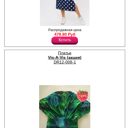
Платье женское с
Распродажная цена
оригинальным рисунком, из
478.80 Руб
трикотажного полотна
Купить
длиной макси, прямое,
свободного кроя, с
короткими рукавами, U-
Платье
образным вырезом
Vis-A-Vis (акция)
горловины, боковыми
наклонными карманами,
DR12-008-1
разрезами в боковых швах.
Легкое, практичное платье-
стритстайл, в котором
гармонично уживаются
неформальность,
современный комфорт,
свобода и самовыражение.
Хлопок 100%
−10%