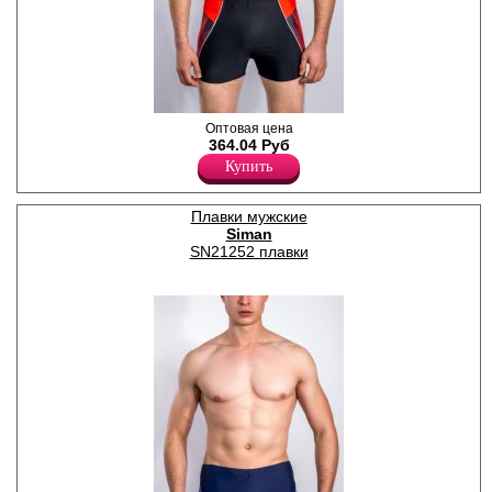
Плавки мужские со средней
Оптовая цена
линией талии,
364.04 Руб
геометрическим рисунком,
Купить
на завязках. Размеры: 2XL-
50, 3XL-52, 4XL-54, 5XL-56,
6XL-58.
Плавки мужские
Полиамид 80%
Siman
Эластан 20%
SN21252 плавки