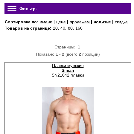
Фильтр:
Сортировка по:
имени
|
цене
|
продажам
|
новизне
|
скидке
Товаров на странице:
20
,
40
,
80
,
160
Страницы:
1
Показано
1
-
2
(всего
2
позиций)
Плавки мужские
Siman
SN21042 плавки