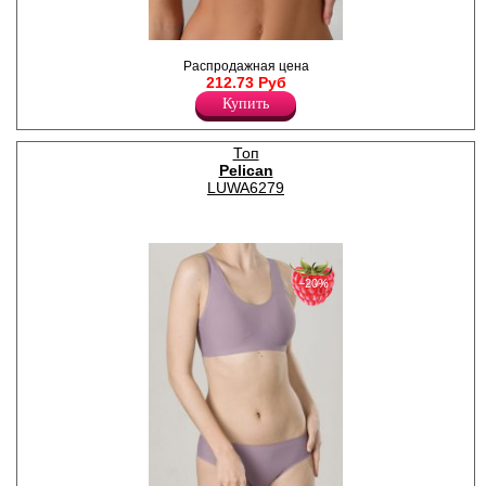
Топ женский из текстильного
Распродажная цена
капрона, без косточек и
212.73 Руб
застежек.
Полиамид 82%
Купить
Эластан 18%
Топ
Pelican
LUWA6279
−20%