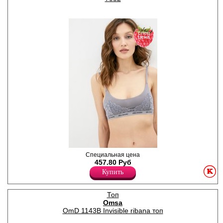
формованными вкладышами
и оригинальным дизайном
спины.
Полиамид 85%
спец
Эластан 15%
цена
Топ женский на тонких
Специальная цена
регулируемых бретелях,
457.80 Руб
бесшовный, с плотным
Купить
кружевом по грудной части,
по низу эластичная
жаккардовая резинка с
Топ
надписью.
Omsa
Лайкра 10%
OmD 1143B Invisible ribana топ
Полиэстер 90%