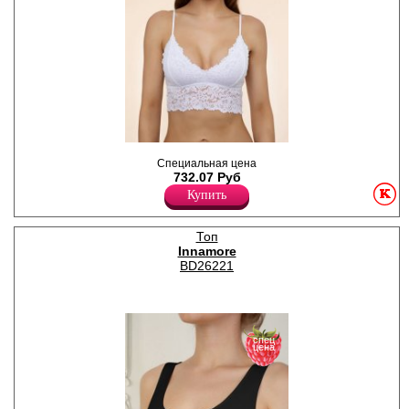
Топ - бюстье из плотного
Специальная цена
кружева, на тонких
732.07 Руб
регулируемых бретелях, под
грудью и по верхнему краю
Купить
чашек разиночки, чашки с
хлопковой подкладкой.
Лайкра 20%
Топ
Полиамид 70%
Innamore
Хлопок 10%
BD26221
спец
цена