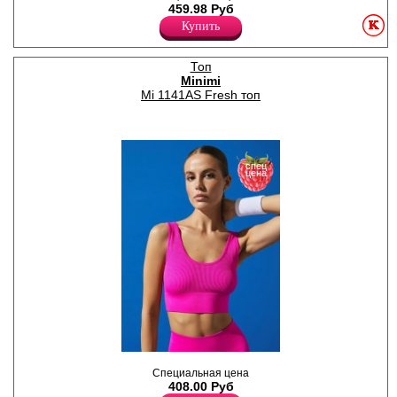
459.98 Руб
пройме и по низу изделия.
Лайкра 5%
Купить
Хлопок 95%
Топ
Minimi
Mi 1141AS Fresh топ
спец
цена
Кроп- топ женский из
Специальная цена
высокотехнологичного
408.00 Руб
износостойкого материала, в