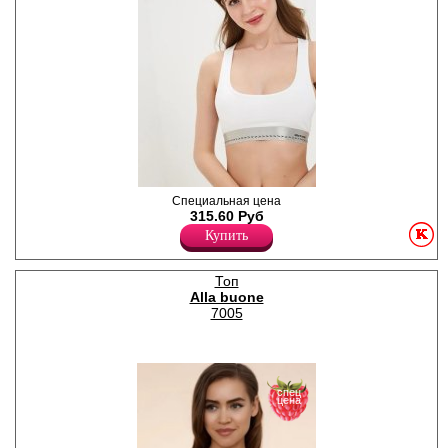
Топ - борцовка женский для
Специальная цена
занятий спортом, по
315.60 Руб
нижнему краю эластичная
Купить
широкая серебристая
резинка с фирменной
вышивкой и стрелками по
Топ
кругу.
Alla buone
Лайкра 5%
Хлопок 95%
7005
спец
цена