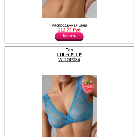
Топ женский из текстильного
Распродажная цена
капрона, без косточек и
212.73 Руб
застежек.
Полиамид 82%
Купить
Эластан 18%
Топ
LUI et ELLE
W-TOP084
−40%