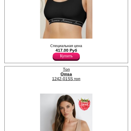
Топ женский из хлопка на
Специальная цена
широких бретелях,
417.00 Руб
однотонный.
Хлопок 95%
Купить
Эластан 5%
Топ
Omsa
1242-01SS топ
спец
цена