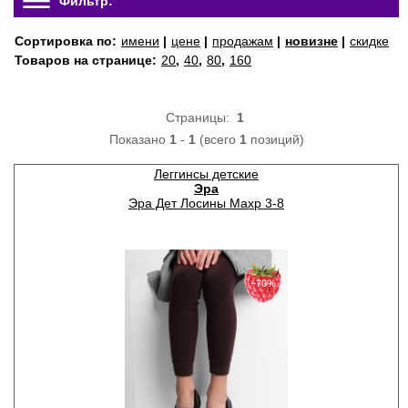
Фильтр:
Сортировка по:
имени
|
цене
|
продажам
|
новизне
|
скидке
Товаров на странице:
20
,
40
,
80
,
160
Страницы:
1
Показано
1
-
1
(всего
1
позиций)
Леггинсы детские
Эра
Эра Дет Лосины Махр 3-8
−70%