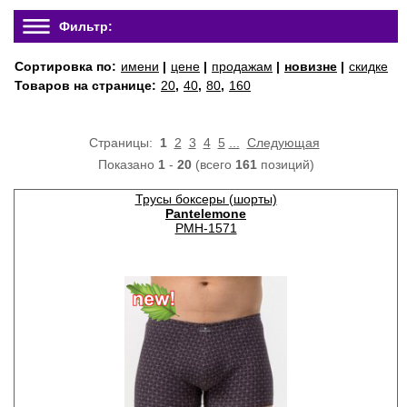
Фильтр:
Сортировка по:
имени
|
цене
|
продажам
|
новизне
|
скидке
Товаров на странице:
20
,
40
,
80
,
160
Страницы:
1
2
3
4
5
...
Следующая
Показано
1
-
20
(всего
161
позиций)
Трусы боксеры (шорты)
Pantelemone
PMH-1571