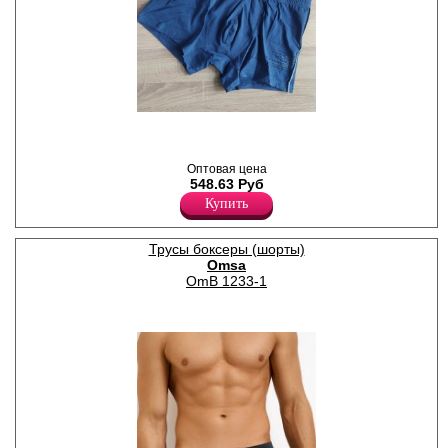
выше 30 градусов.
Хлопок 93%
Эластан 7%
,
Лайкра 5%
Хлопок 95%
Оптовая цена
548.63 Руб
Купить
Трусы боксеры (шорты)
Omsa
OmB 1233-1