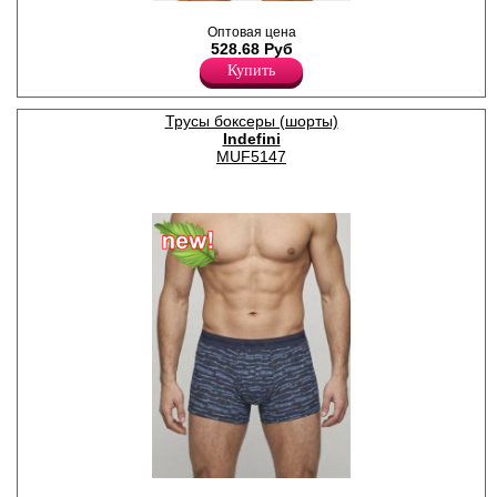
,
Лайкра 5%
Оптовая цена
Хлопок 95%
528.68 Руб
Купить
Трусы боксеры (шорты)
Indefini
MUF5147
Трусы боксеры мужские