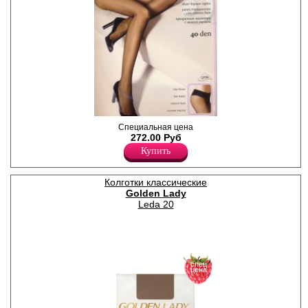
Равномерные, матовые
Специальная цена
колготки с заниженной
272.00 Руб
талией и широким поясом;
Купить
сформированная ступня,
усиленный мысок,
ластовица.
Колготки классические
Плотность 40ден
Полиамид 88%
Golden Lady
Полипропилен 1%
Leda 20
Эластан 11%
спец
цена