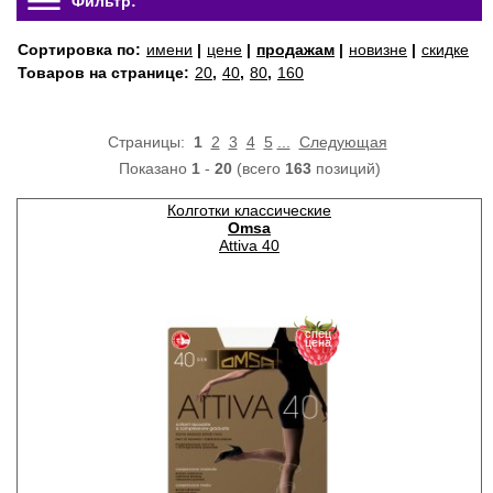
Фильтр:
Сортировка по:
имени
|
цене
|
продажам
|
новизне
|
скидке
Товаров на странице:
20
,
40
,
80
,
160
Страницы:
1
2
3
4
5
...
Следующая
Показано
1
-
20
(всего
163
позиций)
Колготки классические
Omsa
Attiva 40
спец
цена