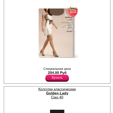
спец
цена
Тонкие, матовые колготки с
Специальная цена
шортиками; усиленный
204.00 Руб
мысок, без ластовицы.
Плотность 20ден
Купить
Полиамид 88%
Эластан 12%
Колготки классические
Golden Lady
Ciao 40