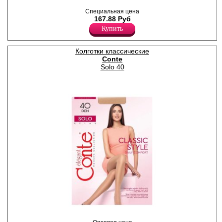
Колготки женские
Специальная цена
плотностью 70den,
167.88 Руб
шелковистые, полуматовые,
с шортиками, без ластовицы.
Купить
Плотность 70ден
Полиамид 88%
Эластан 12%
Колготки классические
Conte
Solo 40
Полуматовые колготки с
уплотненными шортиками;