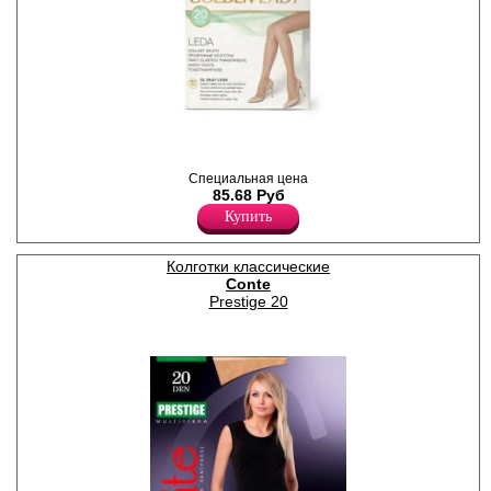
Тонкие полиамидные
колготки с шортиками;
Специальная цена
усиленный мысок, без
85.68 Руб
ластовицы.
Купить
Плотность 20ден
Полиамид 100%
Колготки классические
Conte
Prestige 20