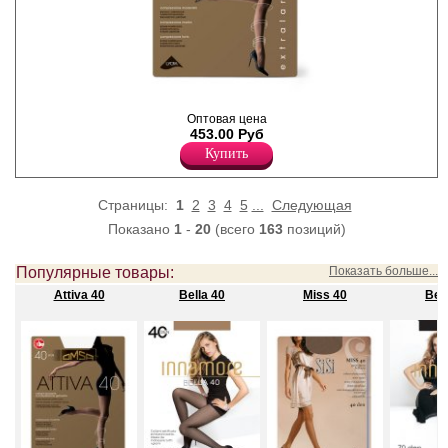
Полиамид 87%
Эластан 13%
Колготки с
Оптовая цена
поддерживающими
453.00 Руб
шортиками, с утягивающим
эффектом в области живота
Купить
и распределенным
давлением по ноге;
сформированная нога,
Страницы:
1
2
3
4
5
...
Следующая
уплотненный мысок, сзади
один шов.
Показано
1
-
20
(всего
163
позиций)
Плотность 40ден
Полиамид 88%
Полипропилен 1%
Популярные товары:
Показать больше...
Эластан 11%
Attiva 40
Bella 40
Miss 40
Bell