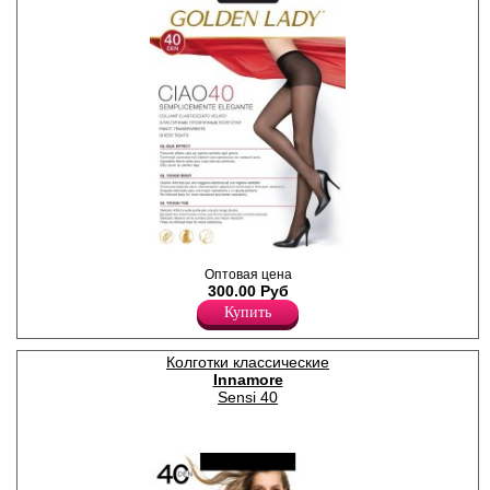
Прозрачные колготки с
Оптовая цена
уплотненными шортиками;
300.00 Руб
уплотненный мысок, без
ластовицы.
Купить
Плотность 40ден
Полиамид 88%
Эластан 12%
Колготки классические
Innamore
Sensi 40