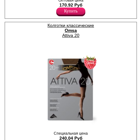
Оптовая цена
усиленный мысок, без
170.92 Руб
ластовицы.
Купить
Плотность 40ден
Полиамид 88%
Эластан 12%
Колготки классические
Omsa
Attiva 20
спец
цена
Колготки с
Специальная цена
поддерживающими
240.04 Руб
шортиками и