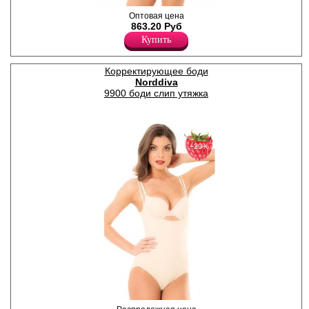
Боди-стринги с утягивающим
Оптовая цена
эффектом, регулируемые
863.20 Руб
бретели.
Купить
Лайкра 20%
Полиамид 80%
Корректирующее боди
Norddiva
9900 боди слип утяжка
−20%