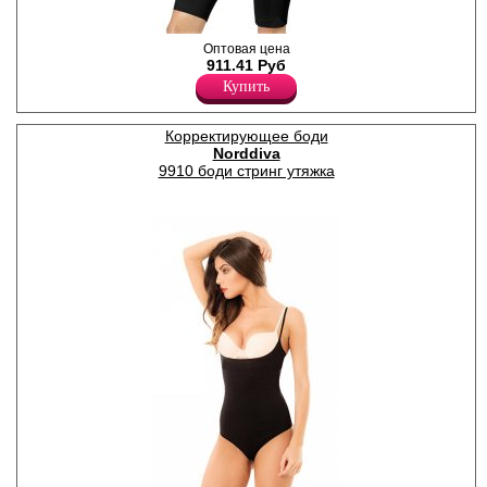
Боди с корректирующим
Оптовая цена
эффектомв области бедер и
911.41 Руб
талии, регулируемые
Купить
бретели.
Лайкра 18%
Полиамид 82%
Корректирующее боди
Norddiva
9910 боди стринг утяжка