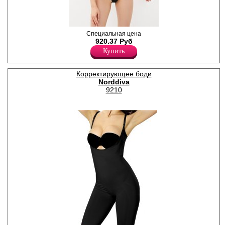
Утягивающее боди
Специальная цена
корректирует область талии,
920.37 Руб
живота и бедер, задняя
Купить
нижняя часть из сетки.
Лайкра 13%
Полиамид 87%
Корректирующее боди
Norddiva
9210