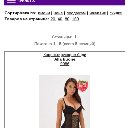
Фильтр:
Сортировка по:
имени
|
цене
|
продажам
|
новизне
|
скидке
Товаров на странице:
20
,
40
,
80
,
160
Страницы:
1
Показано
1
-
5
(всего
5
позиций)
Корректирующее боди
Alla buone
9086
спец
цена