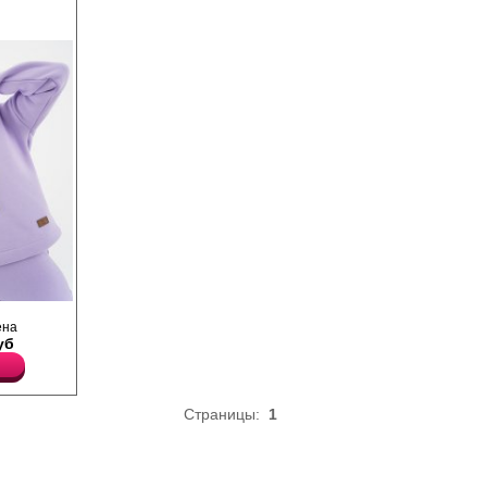
епленная,
ена
вом и
уб
боковой
Страницы:
1