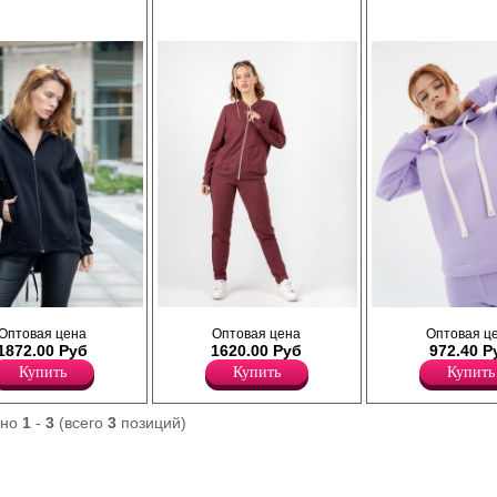
вная, с начесом,
Комплект женский: джемпер и брюки.
Худи с капюшоном на шнурке, ут
Оптовая цена
Оптовая цена
Оптовая ц
а манжетах,
Джемпер с длинным рукавом на манжетах,
свободного кроя, с длинный рука
1872.00 Руб
1620.00 Руб
972.40 Р
ной застежкой на
застежка на молнии, с карманами.
спущенным плечом, эмблема на 
Лайкра 5%
части изделия.
Купить
Купить
Купить
Хлопок 95%
Хлопок 70%
Полиэстер 30%
ано
1
-
3
(всего
3
позиций)