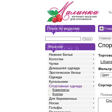
Те
Поиск по моделям:
Глав
Главная
Спор
Женское
Нижнее Белье
Торгов
Колготки
Lilian
Чулки
Домашняя одежда
Фильтр
Эротическое белье
Одежда
Купальники
Сортир
Спортивная одежда
Комплекты
Куртки
Показ
Для беременных
Спо
Носки
Гольфы