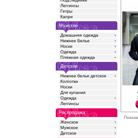
Подследники
Леггинсы
Гетры
Капри
Мужское
Домашняя одежда
Нижнее Белье
Носки
Одежда
Пляжная одежда
Детское
Нижнее белье детское
Колготки
Носки
Куртка женская спорти
Для купания
длинными рукавами н
Одежда
капюшоном, централь
молни.
Леггинсы
Хлопок 70%
Полиэстер 30%
Распродажа
Показ
Женское
Мужское
Детское