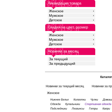
Ликвидация товара
Женское
Мужское
Детское
Скидки на цвет, размер
Женское
Мужское
Детское
Новинки за месяц
За текущий
За предыдущий
Каталог
Новинки за текущий месяц
Новинки за п
Женское
Нижнее Белье
Колготки
Чулки
Домаш
Одежда
Купальники
Спортивная одежда
Подследники
Леггинсы
Гетры
Капри