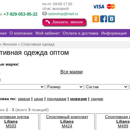
пн-пт: 09:00-17:00
сб-вс: выходной
+7-929-053-95-22
calzeshop@mail.ru
л:
ная
О компании
Мой кабинет
Оплата и доставка
Информация
»
Женское
»
Спортивная одежда
тивная одежда оптом
ые марки:
s
Все марки
:
овка по:
имени
|
цене
|
продажам
|
новизне
|
скидке
ано
1
-
3
(всего
3
позиций)
ртивная куртка
Спортивный комплект
Спортивная 
Lilians
Lilians
Lilians
M593
M424
M499