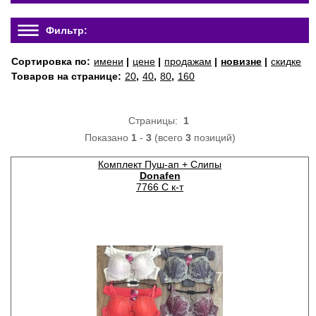
Фильтр:
Сортировка по:
имени
|
цене
|
продажам
|
новизне
|
скидке
Товаров на странице:
20
,
40
,
80
,
160
Страницы:
1
Показано
1
-
3
(всего
3
позиций)
Комплект Пуш-ап + Слипы
Donafen
7766 C к-т