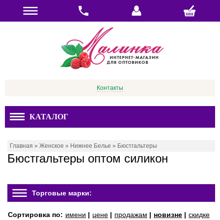
Контакты
КАТАЛОГ
Главная
»
Женское
»
Нижнее Белье
»
Бюстгальтеры
Бюстгальтеры оптом силикон
Торговые марки:
Сортировка по:
имени
|
цене
|
продажам
|
новизне
|
скидке