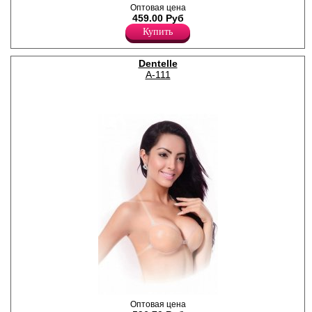
Бюстгальтер из гладкой
Оптовая цена
ткани с внешней стороны и
459.00 Руб
клейкого силиконового слоя
Купить
с внутренней. Посадку
можно изменять благодаря
шнуровке между чашек. На
Dentelle
внутреннем слое имеется
A-111
множество пор, которые
выводят влагу на
поверхность бюстгальтера.
Модель идет без бретелей.
Силикон 100%
Силиконовый бюстгальтер,
Оптовая цена