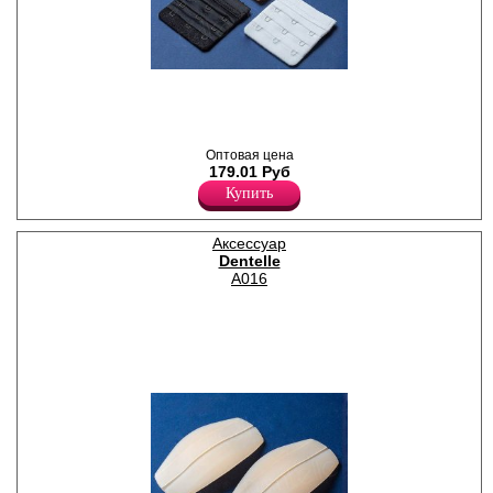
Набор из 3-х удлинителей
объема бюстгальтера
разного цвета, 3 крючка.
(Белый,бежевый,черный)
Оптовая цена
179.01 Руб
Купить
Аксессуар
Dentelle
A016