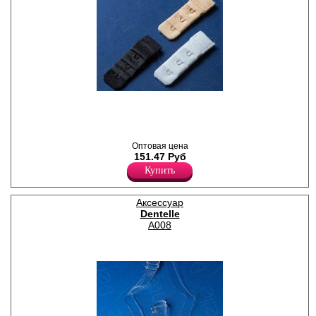
Набор из 3-х удлинителей
объема бюстгальтера
разного цвета, 1 крючок.
(Белый, бежевый и черный)
Оптовая цена
151.47 Руб
Купить
Аксессуар
Dentelle
A008