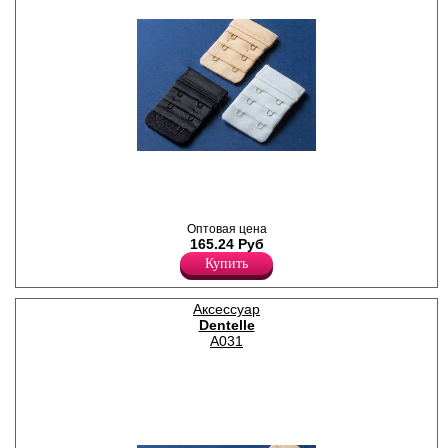
Набор из 3-х удлинителей
объема бюстгальтера
разного цвета, 2 крючка.
(Белый,бежевый,черный)
Оптовая цена
165.24 Руб
Купить
Аксессуар
Dentelle
A031