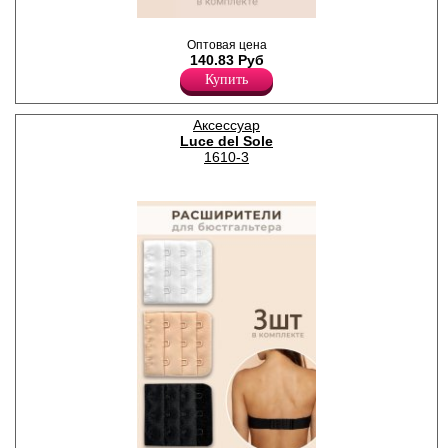
Удлинитель для
бюстгальтера, выполнен из
Оптовая цена
прочного материала.
140.83 Руб
Увеличивает до 7 см в
Купить
обхвате под грудью. В
комплекте 3 универсальных
цвета: белый, бежевый,
Аксессуар
черный.
Luce del Sole
Полиэстер 100%
1610-3