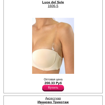
Luce del Sole
1606-5
Бретели прозрачные
Оптовая цена
силиконовые, на
200.33 Руб
металлических крючках.
Набор из 5 пар.
Купить
Силикон 100%
Аксессуар
Иваново Трикотаж