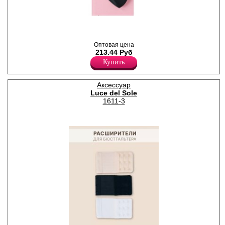
Пара силиконовых
подкладок под бретель. Они
позволяют избежать
натирания от бретелей на
Оптовая цена
плечах из-за тяжелой груди.
213.44 Руб
Купить
Аксессуар
Luce del Sole
1611-3