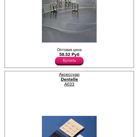
Бретели силиконовые с
Оптовая цена
металлическими
58.52 Руб
креплениями, узкая 10 мм.
Купить
Аксессуар
Dentelle
A033