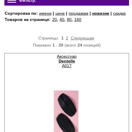
Фильтр:
Сортировка по:
имени
|
цене
|
продажам
|
новизне
|
скидке
Товаров на странице:
20
,
40
,
80
,
160
Страницы:
1
2
Следующая
Показано
1
-
20
(всего
24
позиций)
Аксессуар
Dentelle
A017