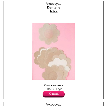
цвета: белый, бежевый,
Аксессуар
черный.
Dentelle
Полиэстер 100%
A022
Одноразовые наклейки
Оптовая цена
Пэстис - накладки на грудь,
195.08 Руб
самоклеющиеся. В наборе 5
пар.
Купить
Силикон 100%
Аксессуар