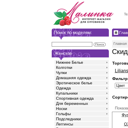
Те
Поиск по моделям:
Глав
Главная
Скид
Женское
Нижнее Белье
Торгов
Колготки
Lilian
Чулки
Домашняя одежда
Фильтр
Эротическое белье
Одежда
Купальники
Сортир
Спортивная одежда
Для беременных
Показ
Носки
Гольфы
Фу
Подследники
O
Леггинсы