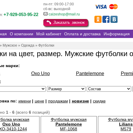
пн-пт: 09:00-17:00
сб-вс: выходной
+7-929-053-95-22
calzeshop@mail.ru
л:
ная
О компании
Мой кабинет
Оплата и доставка
Информация
»
Мужское
»
Одежда
»
Футболки
ки на цвет, размер. Мужские футболки 
ые марки:
s
Oxo Uno
Pantelemone
Prem
:
овка по:
имени
|
цене
|
продажам
|
новизне
|
скидке
ано
1
-
6
(всего
6
позиций)
тболка мужская
Футболка мужская
Футболка му
Oxo Uno
Pantelemone
Lilians
XO-3410-1244
MF-1068
M579