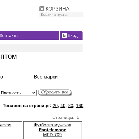
КОРЗИНА
Корзина пуста.
Контакты
Вход
оптом
io
Все марки
Товаров на странице:
20
,
40
,
80
,
160
Страницы:
1
жская
Футболка мужская
Pantelemone
MFD-709