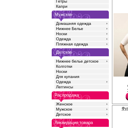
Гетры
Капри
Мужское
Домашняя одежда
Нижнее Белье
Носки
Одежда
Пляжная одежда
Детское
Нижнее белье детское
Колготки
Носки
Для купания
Футболка мужская из 
Одежда
трикотажного полотна
Леггинсы
кроя, с короткими вта
круглым вырезом гор
Распродажа
принтом напитки и их
Особенность этой мод
Женское
средней плотности с
Фу
(бархатистым микрово
Мужское
американского хлопк
Детское
Мягкая, приятная на 
натурального хлопка,
Ликвидация товара
экологичность и отли