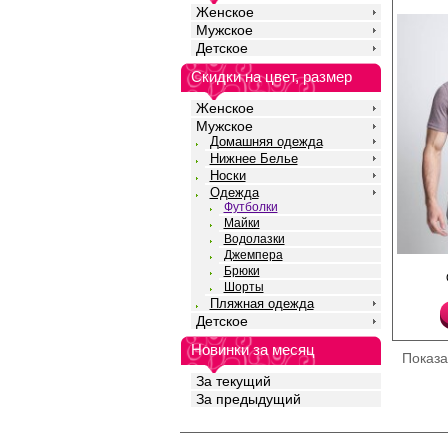
воздухопроницаемост
Женское
футболку хитом в лет
Хлопок 100%
Мужское
Детское
Скидки на цвет, размер
Женское
Мужское
Домашняя одежда
Нижнее Белье
Носки
Одежда
Футболки
Майки
Водолазки
Джемпера
Футболка мужская с к
Брюки
свободного кроя, окр
Шорты
горловины, однотонна
Пляжная одежда
передней части издел
Детское
Хлопок 100%
Новинки за месяц
Показ
За текущий
За предыдущий