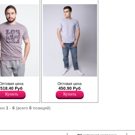
ь сделают эту
зимнего периода, длительное время не
нем гардеробе.
разрушаются под влиянием воды и света,
они дышащие и легкие. Рекомендуется
бережная стирка при 30C.
Хлопок 100%
оротким рукавом,
Футболка мужская с коротким рукавом, с
Оптовая цена
Оптовая цена
углый вырез
круглым вырезом по горловине.
518.40 Руб
450.90 Руб
я, принт-надпись на
Хлопок 100%
ия.
Купить
Купить
ано
1
-
6
(всего
6
позиций)