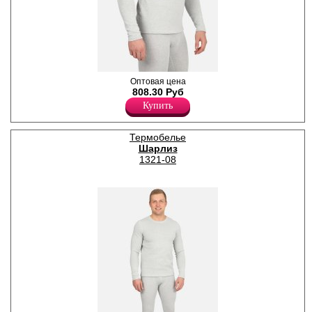
Мужская термо футболка с
Оптовая цена
длинными рукавами,
808.30 Руб
округлой горловиной. Швы
Купить
тонкие и мягкие, не
доставляют дискомфорта
при носке.
Термобелье
Лайкра 5%
Шарлиз
Хлопок 55%
Полиэстер 40%
1321-08