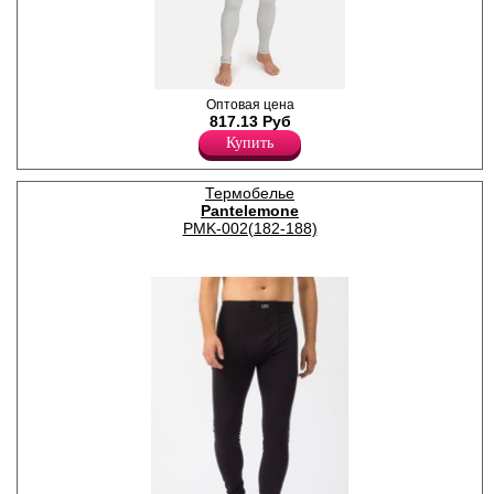
Термокальсоны мужские
Оптовая цена
Лайкра 5%
817.13 Руб
Хлопок 55%
Купить
Полиэстер 40%
Термобелье
Pantelemone
PMK-002(182-188)