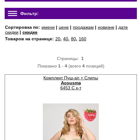
Фильтр:
Сортировка по:
имени
|
цене
|
продажам
|
новизне
|
дате
скидки
|
скидке
Товаров на странице:
20
,
40
,
80
,
160
Страницы:
1
Показано
1
-
4
(всего
4
позиций)
Комплект Пуш-ап + Слипы
Acousma
6453 C к-т
−70%