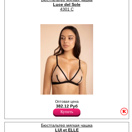
Эластан 10%
Luce del Sole
4301 C
Бюстгальтер "триангл" из
Оптовая цена
прозрачной сетки с
382.12 Руб
контрастными вставками.
Эластичная тесьма и гибкие
Купить
боковые пластины создают
отличную поддержку груди.
Бретели регулируются по
Бюстгальтер мягкая чашка
длине, несъемные. Модель
LUI et ELLE
подходит для повседневной