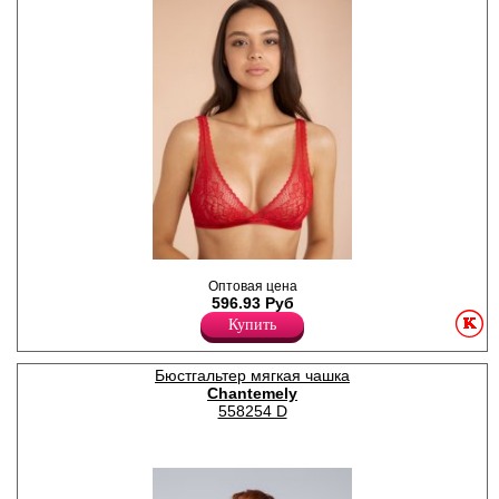
Бюстгальтер-триангл из
Оптовая цена
мягкого кружева. Пояс
596.93 Руб
бюстгальтера украшен
эластичной резинкой с
Купить
фирменным логотипом,
Полиамид 90%
Эластан 10%
Бюстгальтер мягкая чашка
Chantemely
558254 D