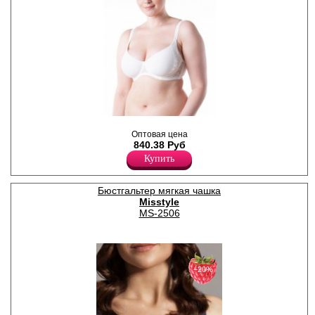
Бюстгальтер(спейсер) с
Оптовая цена
мягкой чашкой, на косточках.
840.38 Руб
Бретели регулируются по
длине.
Купить
Полиамид 90%
Эластан 10%
Бюстгальтер мягкая чашка
Misstyle
MS-2506
−20%