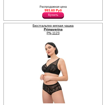
мягкими чашками, на
каркасах, на стане, из
Распродажная цена
эластичного полотна в
993.60 Руб
полоску. Бретели
регулируются по длине,
Купить
несъемные.
Полиамид 82%
Спандекс 18%
Бюстгальтер мягкая чашка
Primaverina
PN-1123