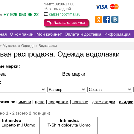
пн-пт: 09:00-17:00
сб-вс: выходной
+7-929-053-95-22
calzeshop@mail.ru
л:
ная
О компании
Мой кабинет
Оплата и доставка
Информация
»
Мужское
»
Одежда
»
Водолазки
вая распродажа. Одежда водолазки
ые марки:
dea
Все марки
:
овка по:
имени
|
цене
|
продажам
|
новизне
|
дате скидки
|
скидке
ано
1
-
2
(всего
2
позиций)
Intimidea
Intimidea
t Lupetto m.l Uomo
T-Shirt dolcevita Uomo