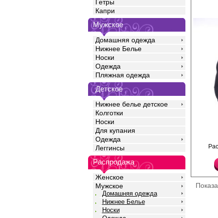
Гетры
Капри
Мужское
Домашняя одежда
Нижнее Белье
Носки
Одежда
Пляжная одежда
Детское
Нижнее белье детское
Колготки
Носки
Для купания
Одежда
Водолазка мужская, о
Ра
Леггинсы
микрофибры с длинны
вортником "стойка"
Распродажа
Лайкра 8%
Полиамид 92%
Женское
Показ
Мужское
Домашняя одежда
Нижнее Белье
Носки