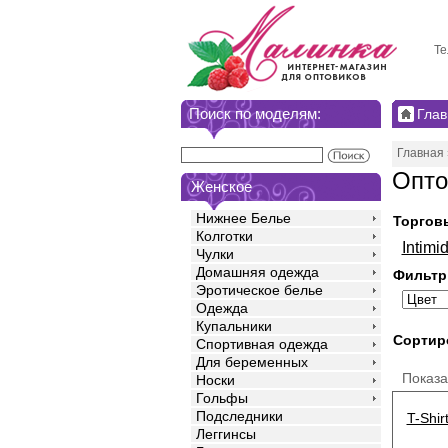
Те
Поиск по моделям:
Глав
Главная
Опто
Женское
Нижнее Белье
Торгов
Колготки
Intimi
Чулки
Домашняя одежда
Фильтр
Эротическое белье
Одежда
Купальники
Сортир
Спортивная одежда
Для беременных
Показ
Носки
Гольфы
Подследники
T-Shir
Леггинсы