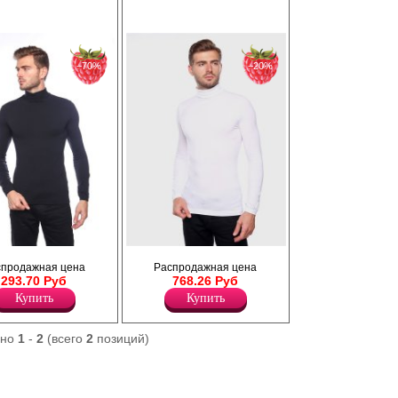
−70%
−20%
днотонная из
Водолазка мужская, однотонная из
спродажная цена
Распродажная цена
м рукавом и
микрофибры с длинным рукавом и
293.70 Руб
768.26 Руб
вортником "отворотом".
Лайкра 8%
Купить
Купить
Полиамид 92%
ано
1
-
2
(всего
2
позиций)