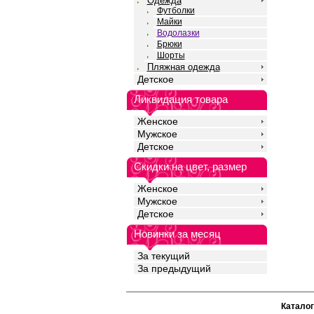
Одежда
Футболки
Майки
Водолазки
Брюки
Шорты
Пляжная одежда
Детское
Ликвидация товара
Женское
Мужское
Детское
Скидки на цвет, размер
Женское
Мужское
Детское
Новинки за месяц
За текущий
За предыдущий
Каталог