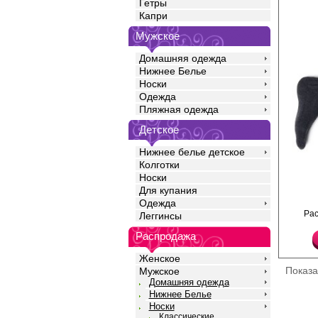
Гетры
Капри
Мужское
Домашняя одежда
Нижнее Белье
Носки
Одежда
Пляжная одежда
Детское
Нижнее белье детское
Колготки
Носки
Для купания
Одежда
Классические теплые
Ра
Леггинсы
носки в рубчик. Изгот
полиэстера, позволяю
Распродажа
и форму изделия, обл
износостойкостью, ш
тепло, пропускающей в
Женское
усиливает тепло сбер
Показ
Мужское
Кеттельный (плоский)
Домашняя одежда
дополнительного ком
Нижнее Белье
Повседневные носки к
с удобной посадкой, 
Носки
которая не создает д
Классические