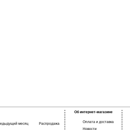
в течении всего дня.
повседневного,
 стиля, школы.
Об интернет-магазине
Оплата и доставка
редыдущий месяц
Распродажа
Новости