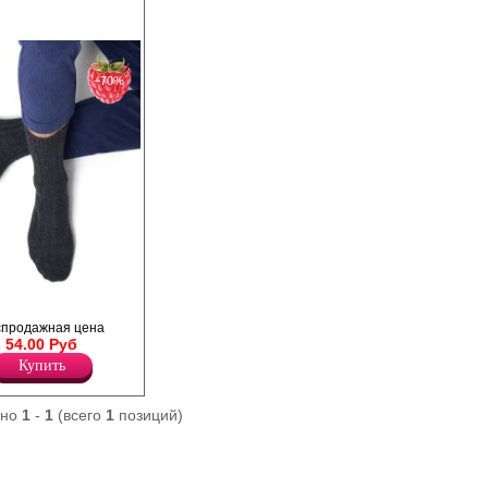
−70%
 однотонные мужские
спродажная цена
овлены из
54.00 Руб
щего сохранять цвет
адает высокой
Купить
ерсти, сохраняющей
оздух и влагу. Акрил
егающие свойства.
ано
1
-
1
(всего
1
позиций)
 шов на мыске для
форта.
лассических цветов,
мягкой резинкой
авления на ногу