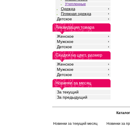
обеспечивая комфорт 
Утепленные
Модель подходит для 
Одежда
делового, спортивного
Пляжная одежда
Полиамид 9%
Детское
Шерсть 15%
Полиакрил 75%
Ликвидация товара
Эластан 1%
Женское
Мужское
Детское
Скидки на цвет, размер
Женское
Мужское
Детское
Новинки за месяц
За текущий
За предыдущий
Каталог
Новинки за текущий месяц
Новинки за п