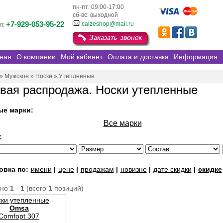
пн-пт: 09:00-17:00
сб-вс: выходной
+7-929-053-95-22
calzeshop@mail.ru
л:
ная
О компании
Мой кабинет
Оплата и доставка
Информация
»
Мужское
»
Носки
»
Утепленные
вая распродажа. Носки утепленные
ые марки:
Все марки
:
овка по:
имени
|
цене
|
продажам
|
новизне
|
дате скидки
|
скидке
ано
1
-
1
(всего
1
позиций)
ки утепленные
Omsa
Comfopt 307