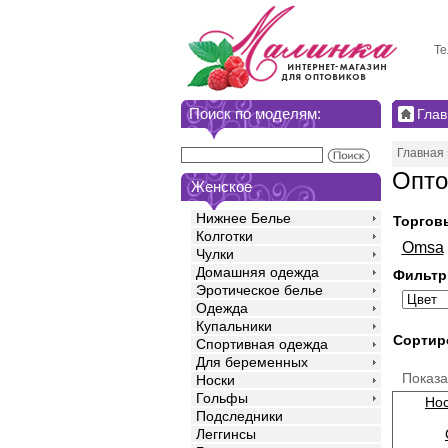
Те
Поиск по моделям:
Глав
Главная
Опто
Женское
Нижнее Белье
Торгов
Колготки
Omsa
Чулки
Домашняя одежда
Фильтр
Эротическое белье
Одежда
Купальники
Сортир
Спортивная одежда
Для беременных
Показ
Носки
Гольфы
Нос
Подследники
Леггинсы