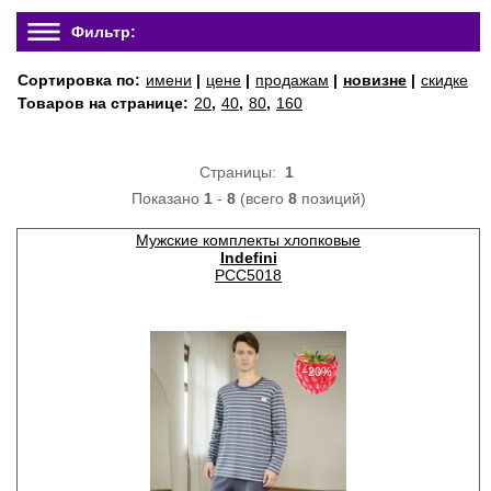
Фильтр:
Сортировка по:
имени
|
цене
|
продажам
|
новизне
|
скидке
Товаров на странице:
20
,
40
,
80
,
160
Страницы:
1
Показано
1
-
8
(всего
8
позиций)
Мужские комплекты хлопковые
Indefini
PCC5018
−20%