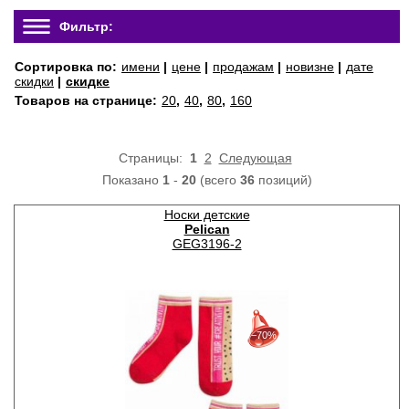
Фильтр:
Сортировка по:
имени
|
цене
|
продажам
|
новизне
|
дате
скидки
|
скидке
Товаров на странице:
20
,
40
,
80
,
160
Страницы:
1
2
Следующая
Показано
1
-
20
(всего
36
позиций)
Носки детские
Pelican
GEG3196-2
30%
с 22-07-2026 по 28-07-2026
−70%
50%
с 29-07-2026 по 04-08-2026
70%
с 05-08-2026 по 11-08-2026