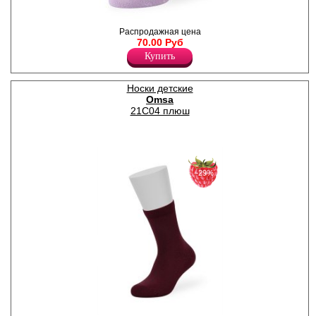
Всесезонные носочки для
Распродажная цена
девочек с рисунком горошек
70.00 Руб
по всему полотну и
Купить
контрастными пикотами, из
высококачественного хлопка
с добавлением полиамида и
Носки детские
эластана. Натуральный
Omsa
хлопок обеспечивает
мягкость и
21C04 плюш
воздухопроницаемость, а
синтетические волокна
добавляют износостойкость,
сохраняя форму даже после
активной носки и
многочисленных стирок.
−29%
Кеттельный (плоский) шов
для дополнительного
комфорта. Комфортная
резинка обеспечивает
эффективное удержание без
передавливания.
Универсальная модель для
любого образа,
повседневного или
праздничного.
Полиамид 15%
Хлопок 83%
Эластан 2%