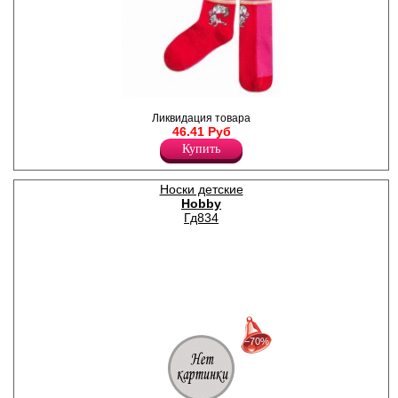
Носки для девочек с разным
Ликвидация товара
принтом (2 пары).
46.41 Руб
Хлопок 76%
Полиэстер 21%
Купить
Лайкра 3%
Носки детские
Hobby
Гд834
30%
с 22-07-2026 по 28-07-2026
−70%
50%
с 29-07-2026 по 04-08-2026
70%
с 05-08-2026 по 11-08-2026