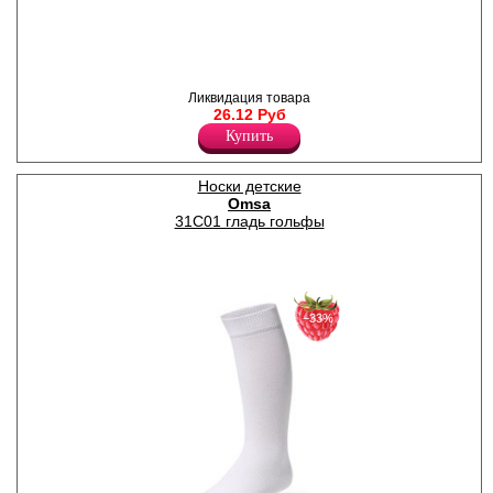
Гольфы для девочек из
хлопка, с геометрическим
рисунком и рюшами из
гипюра.
Ликвидация товара
Полиамид 23%
26.12 Руб
Хлопок 75%
Эластан 2%
Купить
Носки детские
Omsa
31C01 гладь гольфы
−33%