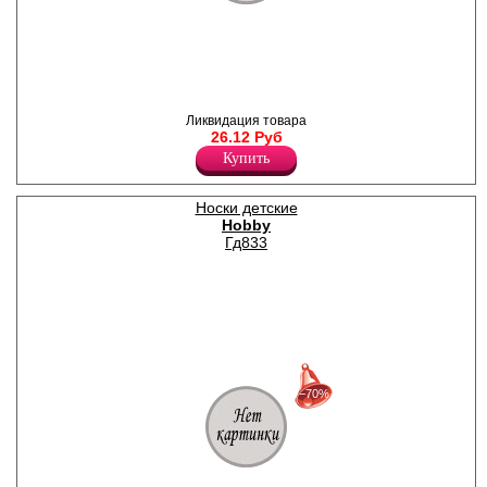
Гольфы для девочек из
хлопка, с оригинальным
рисунком и рюшами из
гипюра.
Ликвидация товара
Полиамид 23%
26.12 Руб
Хлопок 75%
Эластан 2%
Купить
Носки детские
Hobby
Гд833
30%
с 22-07-2026 по 28-07-2026
−70%
50%
с 29-07-2026 по 04-08-2026
70%
с 05-08-2026 по 11-08-2026