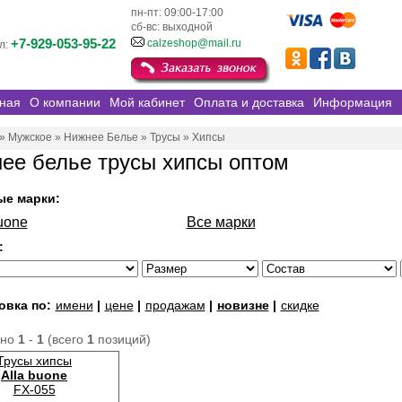
пн-пт: 09:00-17:00
сб-вс: выходной
+7-929-053-95-22
calzeshop@mail.ru
л:
ная
О компании
Мой кабинет
Оплата и доставка
Информация
»
Мужское
»
Нижнее Белье
»
Трусы
»
Хипсы
ее белье трусы хипсы оптом
ые марки:
uone
Все марки
:
овка по:
имени
|
цене
|
продажам
|
новизне
|
скидке
ано
1
-
1
(всего
1
позиций)
Трусы хипсы
Alla buone
FX-055