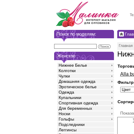
Те
Поиск по моделям:
Глав
Главная
Нижн
Женское
Нижнее Белье
Торгов
Колготки
Alla b
Чулки
Домашняя одежда
Фильтр
Эротическое белье
Одежда
Купальники
Сортир
Спортивная одежда
Для беременных
Показ
Носки
Гольфы
Подследники
Леггинсы