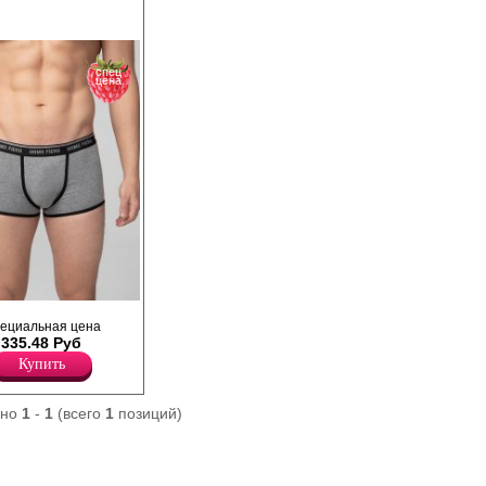
спец
цена
е из хлопка, с
ециальная цена
й, на мягкой
335.48 Руб
Купить
ано
1
-
1
(всего
1
позиций)