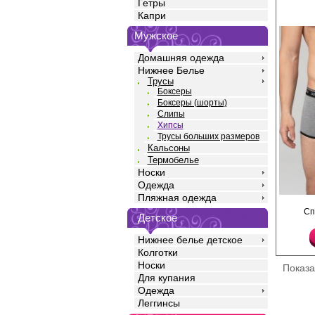
Гетры
Капри
Мужское
Домашняя одежда
Нижнее Белье
Трусы
Боксеры
Боксеры (шорты)
Слипы
Хипсы
Трусы больших размеров
Кальсоны
Термобелье
Носки
Одежда
Пляжная одежда
Трусы хипстеры мужски
Сп
контрастной окантовко
Детское
резинке.
Хлопок 95%
Нижнее белье детское
Эластан 5%
Колготки
Носки
Показ
Для купания
Одежда
Леггинсы