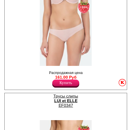
−30%
Трусики - слипы жеснкие
Распродажная цена
однотонные из нежной
161.00 Руб
микрофибры.
Лайкра 15%
Купить
Полиамид 85%
Трусы слипы
LUI et ELLE
EF0347