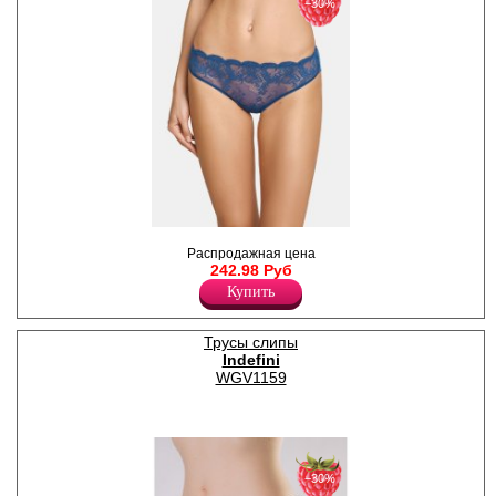
−30%
Трусики-слипы женские,
Распродажная цена
полностью кружевные.
242.98 Руб
Хлопок 95%
Спандекс 5%
Купить
Трусы слипы
Indefini
WGV1159
−30%