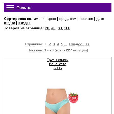
Фильтр:
Сортировка по:
имени
|
цене
|
продажам
|
новизне
|
дате
скидки
|
скидке
Товаров на странице:
20
,
40
,
80
,
160
Страницы:
1
2
3
4
5
...
Следующая
Показано
1
-
20
(всего
227
позиций)
Трусы слипы
Bella Veza
6006
−70%