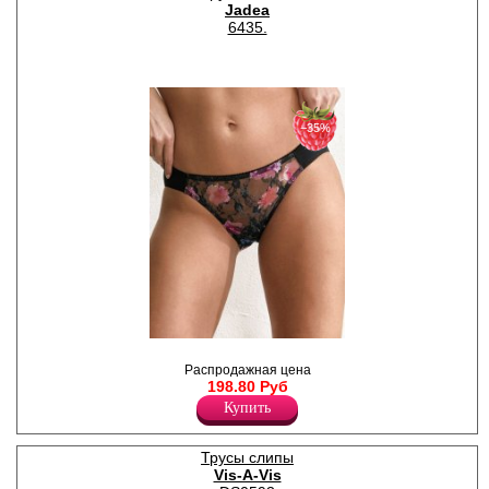
Jadea
боковой шов. Х/б ластовица.
Полиамид 90%
6435.
Эластан 10%
−35%
Трусики слипы женские из
хлопка с сетчатым кружевом
Распродажная цена
на средней части с
198.80 Руб
цветочным узором.
Купить
Полиамид 42%
Хлопок 52%
Эластан 6%
Трусы слипы
Vis-A-Vis