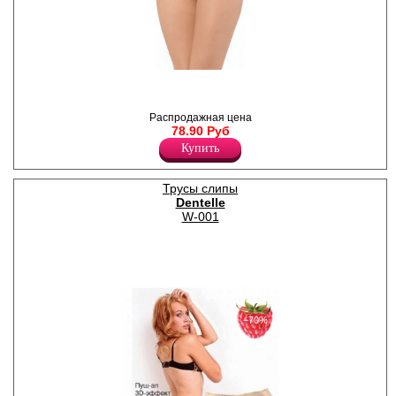
Слипы женские с узкой
боковой частью, с
декоративной резинкой по
Распродажная цена
поясу и ножке, полностью
78.90 Руб
гипюровые по задней
детали, по бокам
Купить
декоративные бантики.
Лайкра 5%
Хлопок 95%
Трусы слипы
Dentelle
W-001
−70%