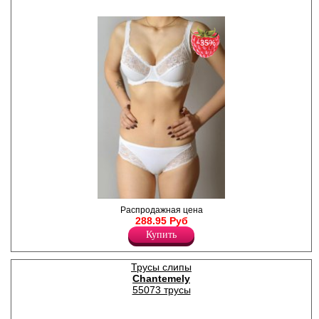
−35%
Трусики-слипы женские,
Распродажная цена
декорированы кружевом.
288.95 Руб
Купить
Трусы слипы
Chantemely
55073 трусы