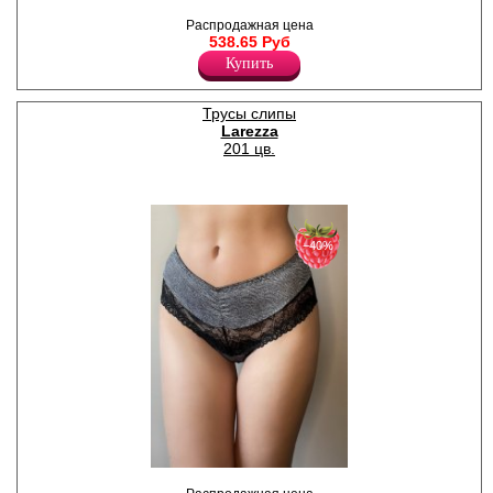
"горошек", с кружевными
вставками, х/б ластовица.
Распродажная цена
Полиамид 70%
538.65 Руб
Хлопок 15%
Купить
Полиэстер 15%
Трусы слипы
Larezza
201 цв.
−40%
Слипы женские гипюровые