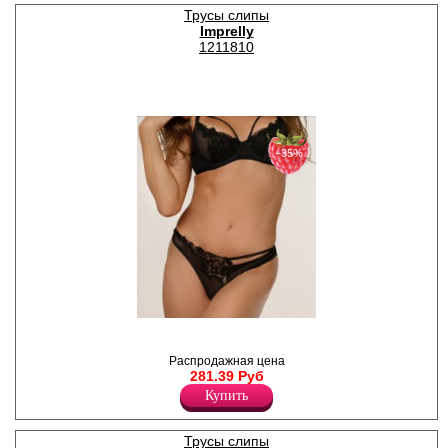
Эластан 18%
Трусы слипы
Imprelly
1211810
−35%
Трусы-слипы из мягкой
тонкой эластичной сетки и
тонкого кружевного
Распродажная цена
элемента, выполненого в
281.39 Руб
стиле макраме. Кружевной
Купить
элемент передней детали
нашит на тонкую сетку, по
талии сбоку небольшой
Трусы слипы
вырез и стреп, уходящий в