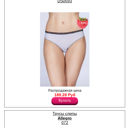
DS0593
−35%
Трусики слипы, принт
Распродажная цена
"горох", кружевная
189.28 Руб
контрастная резинка.
Купить
Лайкра 10%
Полиамид 90%
Трусы слипы
Allegro
072