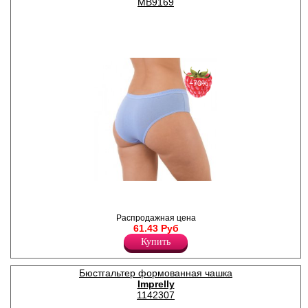
МВ9169
−70%
Трусы- бразилиана женские
из хлопка с комфортной
посадкой, принтом на
Распродажная цена
передней части изделия, х/б
61.43 Руб
ластовицей.
Хлопок 95%
Купить
Эластан 5%
Бюстгальтер формованная чашка
Imprelly
1142307