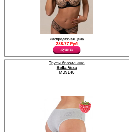
Бюстгальтер женский с
Распродажная цена
формованными чашками из
288.77 Руб
вышивки с цветочно-
Купить
барочным узором на мягкой
сетке. Бретели
регулируются по длине,
несъемные.
Трусы бразильяно
Полиамид 90%
Bella Veza
Эластан 10%
МВ9148
−70%