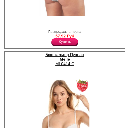
Трусы- бразилиана женские
из хлопка с комфортной
посадкой, обрамлением,
Распродажная цена
принтом-надписью сзади, х/б
57.92 Руб
ластовицей.
Хлопок 95%
Купить
Эластан 5%
Бюстгальтер Пуш-ап
Melle
ML0414 C
−70%