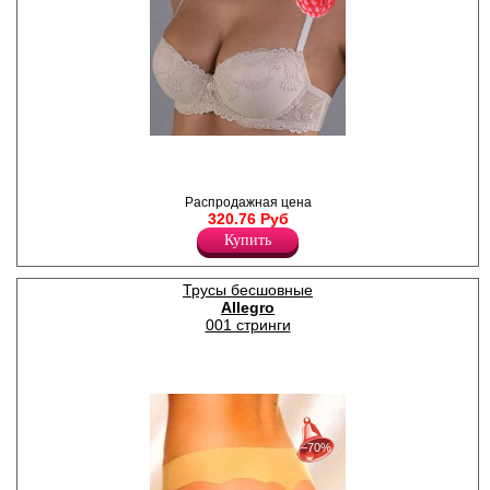
Бюстгальтер женский с
формованными чашками, на
косточках. Бретели
регулируются по длине,
Распродажная цена
несъемные. Модель
320.76 Руб
выполнена из мягкой
Купить
эластичной сетки и вышивки
с утонченным дизайном в
приятных дымчато-нюдовых
оттенках.
Трусы бесшовные
Полиамид 90%
Allegro
Эластан 10%
001 стринги
30%
с 22-07-2026 по 28-07-2026
−70%
50%
с 29-07-2026 по 04-08-2026
70%
с 05-08-2026 по 11-08-2026