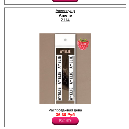
Эластан 15%
Аксессуар
Amelie
2114
−70%
Бретель для бюстгальтера с
Распродажная цена
логотипом Amelie, ширина
36.60 Руб
12мм.
Купить
Полиамид 80%
Эластан 20%