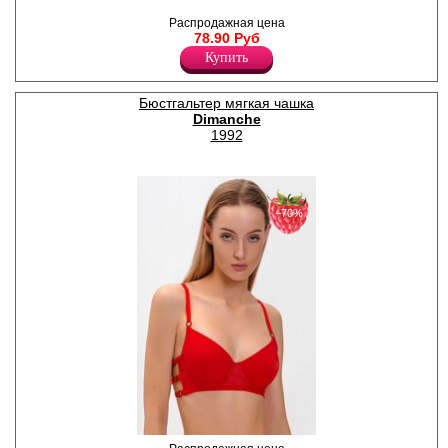
декоративной резинкой по
Распродажная цена
поясу и ножке, полностью
78.90 Руб
гипюровые по задней
детали, по бокам
Купить
декоративные бантики.
Лайкра 5%
Хлопок 95%
Бюстгальтер мягкая чашка
Dimanche
1992
−70%
Бюстгальтер классической