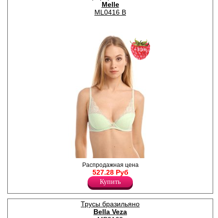
Melle
силиконовыми бретелями.
ML0416 B
Лайкра 15%
Полиамид 85%
−70%
Бюстгальтер-балконет
Распродажная цена
женский с формованными
527.28 Руб
чашками из кружевного
Купить
полотна. Бретели
регулируются по длине, НЕ
съемные.
Трусы бразильяно
Полиамид 81%
Bella Veza
Эластан 19%