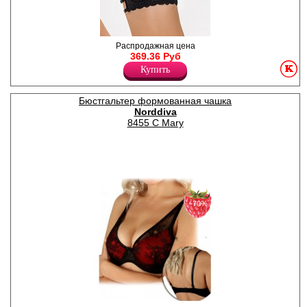
Бюстгальтер классической
Распродажная цена
формы из эластичной сетки,
369.36 Руб
мягкие чашки на косточках.
Купить
Кружевной пояс и стан на
три регулируемые бретели.
Dimanche lingerie – бренд с
Бюстгальтер формованная чашка
мировым именем, который
Norddiva
занимает лидирующие
позиции среди бельевых
8455 C Mary
брендов. Коллекция
“Seduction” – это
современный стиль “Секси-
Шик”.Представлена в черном
и красных цветах и
выполнена из эластичных
материалов – мягкой сетки и
изысканного кружева..
−70%
Можно подобрать комплект с
трусиками и поясом для
чулок из коллекции
Seduction: бразильяна 3991,
3993, стринги 3992, пояса
6991, 6992.
Нейлон 88%
Эластан 12%