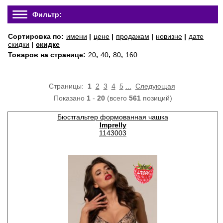
Фильтр:
Сортировка по:
имени
|
цене
|
продажам
|
новизне
|
дате
скидки
|
скидке
Товаров на странице:
20
,
40
,
80
,
160
Страницы:
1
2
3
4
5
...
Следующая
Показано
1
-
20
(всего
561
позиций)
Бюстгальтер формованная чашка
Imprelly
1143003
−70%