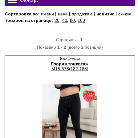
Фильтр:
Сортировка по:
имени
|
цене
|
продажам
|
новизне
|
скидке
Товаров на странице:
20
,
40
,
80
,
160
Страницы:
1
Показано
1
-
2
(всего
2
позиций)
Кальсоны
Глория трикотаж
М18-578(182-188)
−20%