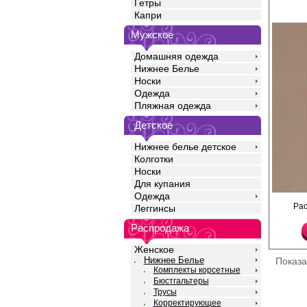
Гетры
Капри
Мужское
Домашняя одежда
Нижнее Белье
Носки
Одежда
Пляжная одежда
Детское
Нижнее белье детское
Колготки
Носки
Для купания
Одежда
Бретель для бюстгаль
Ра
Леггинсы
Amelie, ширина 12мм.
Полиамид 80%
Распродажа
Эластан 20%
Женское
Нижнее Белье
Показ
Комплекты корсетные
Бюстгальтеры
Трусы
Корректирующее