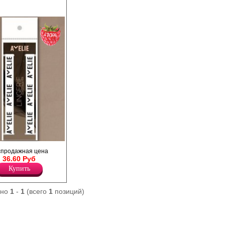
−70%
тера с логотипом
спродажная цена
36.60 Руб
Купить
ано
1
-
1
(всего
1
позиций)