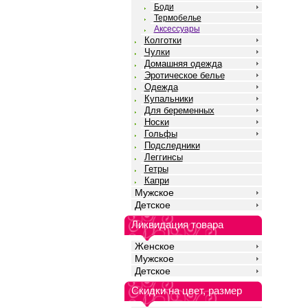
Боди
Термобелье
Аксессуары
Колготки
Чулки
Домашняя одежда
Эротическое белье
Одежда
Купальники
Для беременных
Носки
Гольфы
Подследники
Леггинсы
Гетры
Капри
Мужское
Детское
Ликвидация товара
Женское
Мужское
Детское
Скидки на цвет, размер