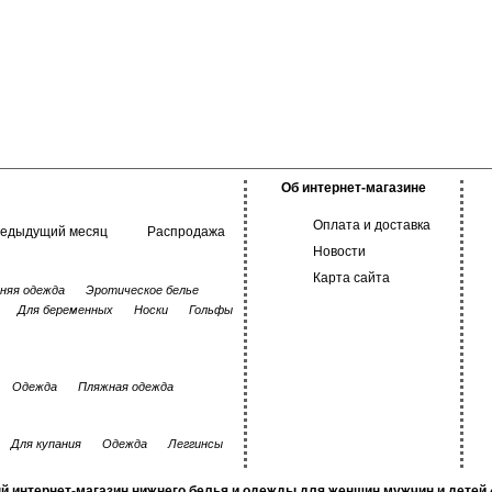
Об интернет-магазине
Оплата и доставка
редыдущий месяц
Распродажа
Новости
Карта сайта
няя одежда
Эротическое белье
Для беременных
Носки
Гольфы
Одежда
Пляжная одежда
Для купания
Одежда
Леггинсы
й интернет-магазин нижнего белья и одежды для женщин мужчин и детей