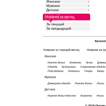
Женское
Мужское
Детское
Новинки за месяц
За текущий
За предыдущий
Каталог
Новинки за текущий месяц
Новинки за п
Женское
Нижнее Белье
Колготки
Чулки
Домаш
Одежда
Купальники
Спортивная одежда
Подследники
Леггинсы
Гетры
Капри
Мужское
Домашняя одежда
Нижнее Белье
Носки
Детское
Нижнее белье детское
Колготки
Носки
© 2019 Оптовы