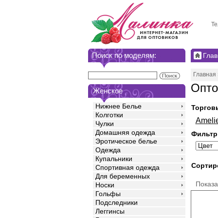
Те
Поиск по моделям:
Глав
Главная
Опто
Женское
Нижнее Белье
Торгов
Колготки
Ameli
Чулки
Домашняя одежда
Фильтр
Эротическое белье
Одежда
Купальники
Сортир
Спортивная одежда
Для беременных
Показ
Носки
Гольфы
Подследники
Леггинсы