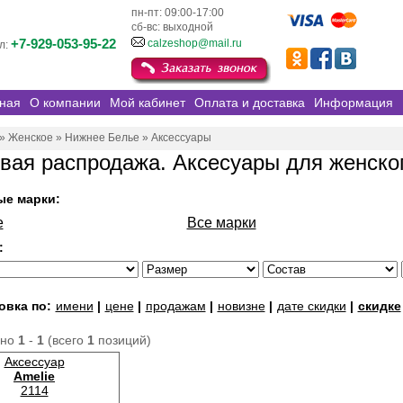
пн-пт: 09:00-17:00
сб-вс: выходной
+7-929-053-95-22
calzeshop@mail.ru
л:
ная
О компании
Мой кабинет
Оплата и доставка
Информация
»
Женское
»
Нижнее Белье
»
Аксессуары
вая распродажа. Аксесуары для женско
ые марки:
e
Все марки
:
овка по:
имени
|
цене
|
продажам
|
новизне
|
дате скидки
|
скидке
ано
1
-
1
(всего
1
позиций)
Аксессуар
Amelie
2114