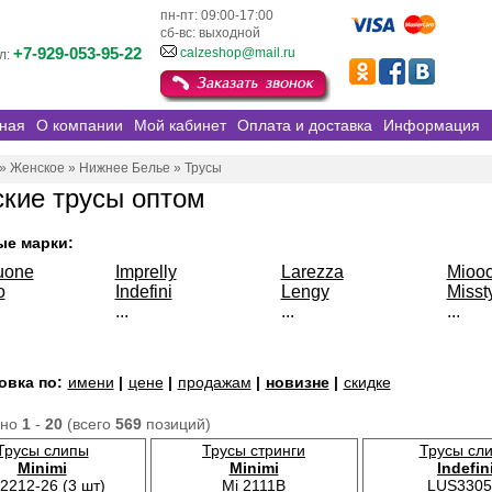
пн-пт: 09:00-17:00
сб-вс: выходной
+7-929-053-95-22
calzeshop@mail.ru
л:
ная
О компании
Мой кабинет
Оплата и доставка
Информация
»
Женское
»
Нижнее Белье
»
Трусы
кие трусы оптом
ые марки:
uone
Imprelly
Larezza
Miooc
o
Indefini
Lengy
Misst
...
...
...
овка по:
имени
|
цене
|
продажам
|
новизне
|
скидке
ано
1
-
20
(всего
569
позиций)
Трусы слипы
Трусы стринги
Трусы сл
Minimi
Minimi
Indefin
 2212-26 (3 шт)
Mi 2111B
LUS3305