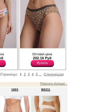
ового
Трусики слипы женские бежевого цвета с
ена
Оптовая цена
а,
рисунком сердечки, из мягкого бамбуко-
уб
202.16 Руб
тво
хлопкового полотна с добавлением
легание
эластана, повышающий прочность и
Купить
 мягкую и
качество одежды, создавая идеальное
алии,
облегание фигуры (бамбук 47,5%, хлопок
оски.
47,5%, эластан 5%). Имеют среднюю
Страницы:
1
2
3
4
5
...
Следующая
ете с
посадку, мягкую и эластичную резинку по
.
талии, удерживающие трусы во время
ца
носки. Гигиеничная хлопковая ластовица
Показать больше...
позволяет избежать трения и
1003
B0211
риятные на
раздражения кожи. Удобная и комфортная
модель для повседневного белья.
Рекомендуется бережная стирка при 30С.
евного