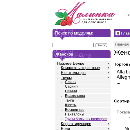
Те
Поиск по моделям:
Глав
Главная
Женс
Женское
Нижнее Белье
Торгов
Комплекты корсетные
Alla b
Бюстгальтеры
Allegr
Трусы
...
Слипы
Стринги
Бикини
Бразильяна
Танга
Сортир
Шорты
Бесшовные
Показ
Панталоны
Трусы больших размеров
Корректирующее
Mi
Боди