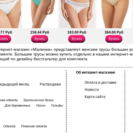
.77 Руб
158.44 Руб
183.00 Руб
364.00 Руб
упить
Купить
Купить
Купить
тернет-магазин «Малинка» представляет женские трусы больших 
менте. Большие трусы можно купить отдельно в нашем интернет-м
щий по дизайну бюстгальтер для комплекта.
Об интернет-магазине
Оплата и доставка
редыдущий месяц
Распродажа
Новости
Карта сайта
няя одежда
Эротическое белье
Для беременных
Носки
Гольфы
Одежда
Пляжная одежда