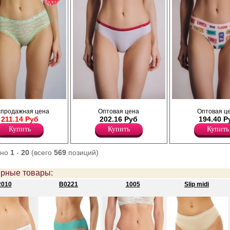
.
Трусики слипы женские из хлопк
спродажная цена
Оптовая цена
Оптовая ц
Хлопок 95%
полотна с добавлением эластан
211.14 Руб
202.16 Руб
194.40 Р
Эластан 5%
повышающий прочность и качес
одежды, создавая идеальное об
Купить
Купить
Купить
фигуры. Имеют среднюю посадку,
эластичную тонкую резинку по т
удерживающие трусы во время н
ано
1
-
20
(всего
569
позиций)
Модель выполнена в розовом цв
ярким рисунком по всему полотну
Гигиеничная хлопковая ластови
рные товары:
позволяет избежать трения и
2010
B0221
1005
Slip midi
раздражения кожи. Тактильно п
ощупь подходят даже для самой
чувствительной кожи. Удобная и
комфортная модель для повседн
нижнего белья.
Эластан 5%
Хлопок 95%