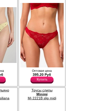
Эластан 47%
ального
Трусики танга женские из
ена
Оптовая цена
тво
высококачественного кружевного полотна с
уб
395.20 Руб
легание
цветочным рисунком, средней линией
Купить
 мягкую и
талии, гигиеничной хлопковой ластовицей.
одель
Полиамид 80%
те, с
Эластан 20%
льяно
Трусы слипы
стурой
ластовица
Minimi
iliana
Mi 2221B slip midi
омфортная
.
 при 30С.