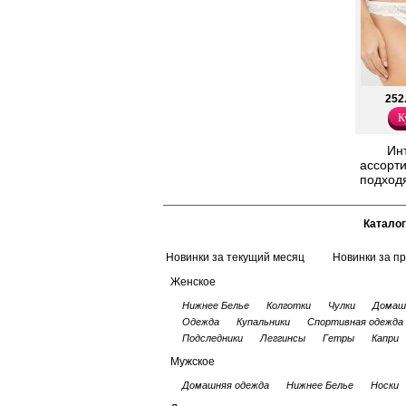
252
К
Ин
ассорти
подходя
Каталог
Новинки за текущий месяц
Новинки за п
Женское
Нижнее Белье
Колготки
Чулки
Домаш
Одежда
Купальники
Спортивная одежда
Подследники
Леггинсы
Гетры
Капри
Мужское
Домашняя одежда
Нижнее Белье
Носки