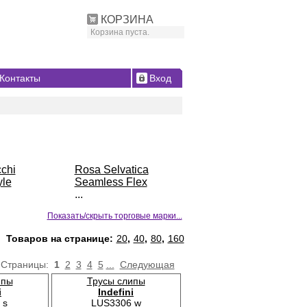
КОРЗИНА
Корзина пуста.
Контакты
Вход
chi
Rosa Selvatica
yle
Seamless Flex
...
Показать/скрыть торговые марки...
Товаров на странице:
20
,
40
,
80
,
160
Страницы:
1
2
3
4
5
...
Следующая
ипы
Трусы слипы
i
Indefini
 s
LUS3306 w