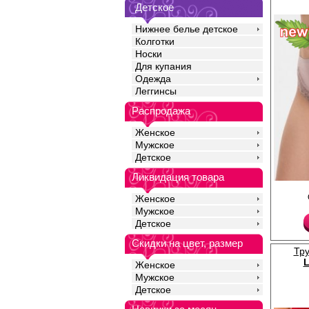
Эластан 5%
Детское
Нижнее белье детское
Колготки
Носки
Для купания
Одежда
Леггинсы
Распродажа
Женское
Мужское
Детское
Ликвидация товара
.
Женское
Хлопок 95%
Эластан 5%
Мужское
Детское
Скидки на цвет, размер
Тр
L
Женское
Мужское
Детское