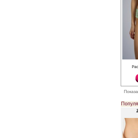
.
Ра
Полиамид 90%
Эластан 10%
Показ
Популя