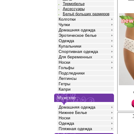
Термобелье
Аксессуары
Бельё больших размеров
Колготки
Чулки
Домашняя одежда
Эротическое белье
Одежда
Купальники
Спортивная одежда
Для беременных
Носки
Гольфы
Подследники
Леггинсы
Гетры
Капри
Трусики слипы женски
хлопка с добавлением
Мужское
повышающий прочност
одежды, создавая ид
фигуры. Модель имее
Домашняя одежда
талии, узкую боковую 
Нижнее Белье
полностью закрывают
Носки
Гигиеничная хлопкова
дополнительный комф
Одежда
штуки разного цвета и
Пляжная одежда
Хлопок 95%