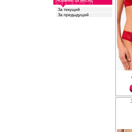
Новинки за месяц
За текущий
За предыдущий
Трусики бразилиана ж
высококачественного 
цветочным рисунком,
талии, гигиеничной х
Полиамид 80%
Эластан 20%