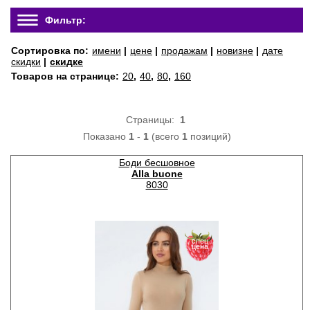
Фильтр:
Сортировка по:
имени
|
цене
|
продажам
|
новизне
|
дате
скидки
|
скидке
Товаров на странице:
20
,
40
,
80
,
160
Страницы:
1
Показано
1
-
1
(всего
1
позиций)
Боди бесшовное
Alla buone
8030
спец
цена