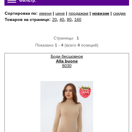
Фильтр:
Сортировка по:
имени
|
цене
|
продажам
|
новизне
|
скидке
Товаров на странице:
20
,
40
,
80
,
160
Страницы:
1
Показано
1
-
4
(всего
4
позиций)
Боди бесшовное
Alla buone
8030
спец
цена