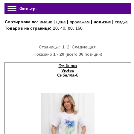
Фильтр:
Сортировка по:
имени
|
цене
|
продажам
|
новизне
|
скидке
Товаров на странице:
20
,
40
,
80
,
160
Страницы:
1
2
Следующая
Показано
1
-
20
(всего
36
позиций)
Футболка
Viotex
Сибелла-6