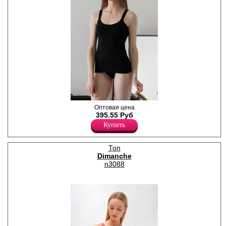
Майка женская на бретелях
Оптовая цена
из эластичного хлопка,
395.55 Руб
идеально прилегает к телу и
Купить
удобна под любую верхнюю
одежду.
Лайкра 10%
Топ
Хлопок 90%
Dimanche
n3088