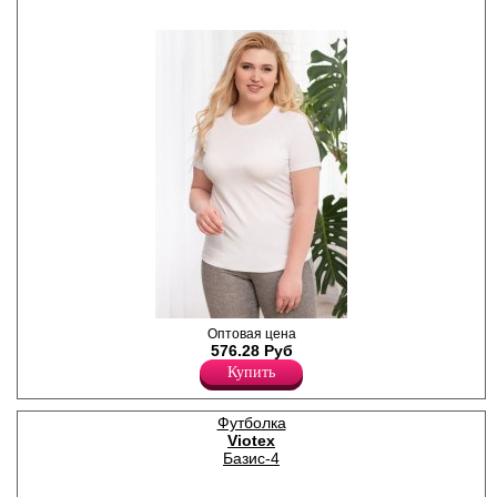
Футболка женская из
Оптовая цена
трикотажного полотна
576.28 Руб
кулирка, прямая,
Купить
полуприлегающего силуэта,
с короткими втачными
рукавами, круглым вырезом
Футболка
горловины, однотонная.
Viotex
Лайкра 5%
Хлопок 95%
Базис-4