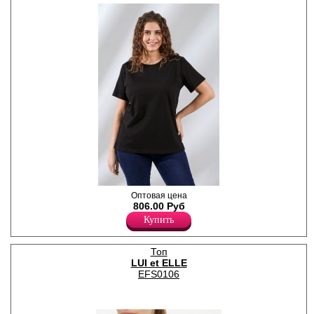
Футболка женская из
Оптовая цена
трикотажного гладкокрашего
806.00 Руб
полотна "кулирка",
Купить
классического кроя,
короткими втачными
рукавами, овальной
Топ
горловиной.
LUI et ELLE
Лайкра 5%
Хлопок 95%
EFS0106