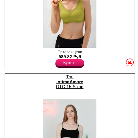
который занимает
лидирующие позиции среди
бельевых брендов класса
«средний» и «средний+».
Полиамид 60%
Спандекс 40%
Кроп-топ формованный из
Оптовая цена
микрофибры со вставкой из
989.82 Руб
сеточки, однотонный.
Купить
Модель изготовлена по
технологии Soft Skin,
бретель средняя. Dimanche
Топ
lingerie – это новый взгляд
IntimoAmore
на современные технологии
в разработке нижнего белья.
DTC-15 S топ
Под брендом выпускается
белье, гармонично
сочетающее изысканный
итальянский стиль и
новейшие
производственные
методики. Dimanche lingerie
– бренд с мировым именем,
который занимает
лидирующие позиции среди
бельевых брендов класса