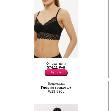
Бралет женское из хлопка, с
Оптовая цена
кружевными вставками,
574.11 Руб
бретели регулируются по
длине.
Купить
Хлопок 95%
Спандекс 5%
Водолазка
Глория трикотаж
W13-690L