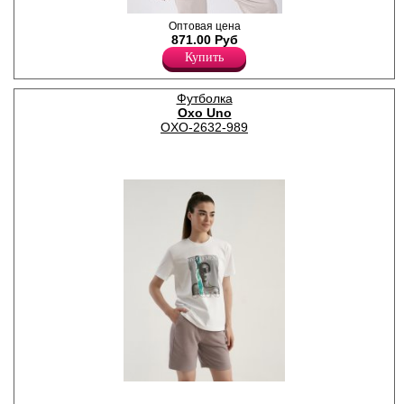
Футболка женская из
Оптовая цена
гладкокрашеного
871.00 Руб
трикотажного полотна
Купить
кулирная гладь с
добавлением лайкры,
прямая, свободного кроя, со
Футболка
спущенной линией плеча,
Oxo Uno
втачными рукавами длиной
до локтя, овальным вырезом
OXO-2632-989
горловины, разрезами в
боковых швах. Принт
надпись на полочке
выполнена в технике
шелкографии.
Хлопок 100%
Прямая, свободная