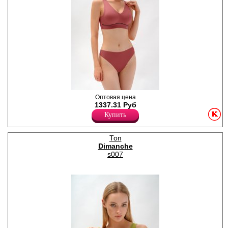
Кроп-топ формованный из
Оптовая цена
микрофибры с декоративной
1337.31 Руб
полоской на стане. Модель
Купить
изготовлена по технологии
Soft Skin. Бретель широкая
рельефная, с
Топ
волнообразным краем.
Dimanche
Dimanche lingerie – это
новый взгляд на
s007
современные технологии в
разработке нижнего белья.
Под брендом выпускается
белье, гармонично
сочетающее изысканный
итальянский стиль и
новейшие
производственные
методики. Dimanche lingerie
– бренд с мировым именем,