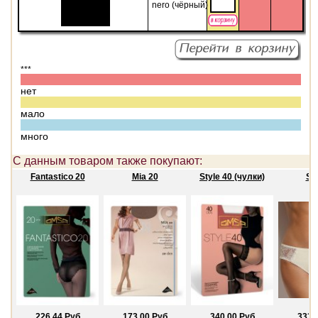
nero (чёрный)
***
нет
мало
много
С данным товаром также покупают:
Fantastico 20
Mia 20
Style 40 (чулки)
SI
226.44 Руб
173.00 Руб
340.00 Руб
333.