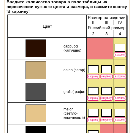
Введите количество товара в поле таблицы на
пересечении нужного цвета и размера, и нажмите кнопку
'В корзину'.
Размер на изделии
II
III
IV
Цвет
Российский размер
2
3
4
cappucсi
(капучино)
daino (загар)
grafit (графит)
melon
(светло-
коричневый)