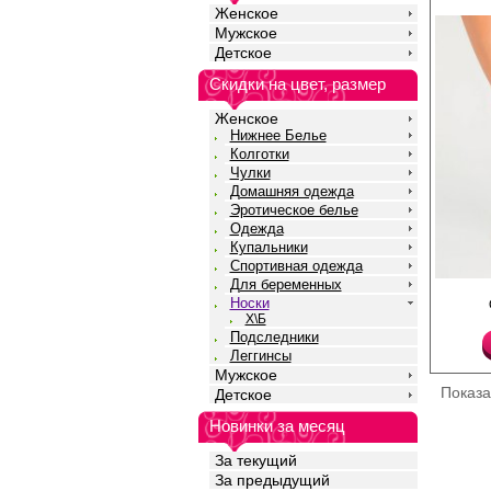
подходят для лета. Т
Женское
ощупь подходят даже
Мужское
чувствительной кожи.
Детское
комфортная модель н
Полиамид 5%
Скидки на цвет, размер
Хлопок 93%
Эластан 2%
Женское
Нижнее Белье
Колготки
Чулки
Домашняя одежда
Эротическое белье
Одежда
Купальники
Спортивная одежда
Для беременных
Женские высокие все
Носки
однотонные носочки 
Х\Б
высококачественного 
Подследники
с добавлением полиам
лаконичных оттенков.
Леггинсы
обеспечивает мягкост
Мужское
воздухопроницаемость
Показ
Детское
волокна добавляют из
сохраняя форму даже
Новинки за месяц
носки и многочисленн
эластану носочки не 
За текущий
сдавливают кожу. Уси
повышают износостой
За предыдущий