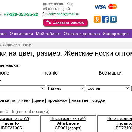
пн-пт: 09:00-17:00
сб-вс: выходной
+7-929-053-95-22
calzeshop@mail.ru
л:
ная
О компании
Мой кабинет
Оплата и доставка
Информация
»
Женское
»
Носки
ки на цвет, размер. Женские носки опто
ые марки:
uone
Incanto
Все марки
:
овка по:
имени
|
цене
|
продажам
|
новизне
|
скидке
ано
1
-
8
(всего
8
позиций)
ки женские х\б
Носки женские х\б
Носки женск
Incanto
Alla buone
Incant
IBD731005
CD001(спорт)
IBD7310