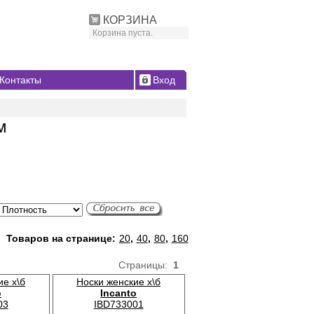
КОРЗИНА
Корзина пуста.
Контакты
Вход
м
Товаров на странице:
20
,
40
,
80
,
160
Страницы:
1
ие х\б
Носки женские х\б
o
Incanto
03
IBD733001