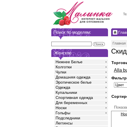
Те
Поиск по моделям:
Глав
Главная
Скид
Женское
Нижнее Белье
Торгов
Колготки
Alla b
Чулки
Домашняя одежда
Фильтр
Эротическое белье
Одежда
Купальники
Сортир
Спортивная одежда
Для беременных
Показ
Носки
Гольфы
Нос
Подследники
Леггинсы