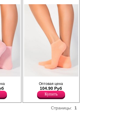
защиту в местах повышенной нагрузки.
Удобная и комфортная модель на каждый
ень или
день или занятий спортом.
Полиамид 15%
Хлопок 85%
Женские всесезонные укороченные
ена
Оптовая цена
носочки из высококачественного
уб
104.90 Руб
го хлопка
натурального хлопка с добавление
стана,
полиамида и эластана, классических
Купить
ный хлопок
оттенков. Натуральный хлопок
обеспечивает мягкость и
тические
воздухопроницаемость, а синтетические
Страницы:
1
сть,
волокна добавляют износостойкость,
ивной
сохраняя форму даже после активной
 Благодаря
носки и многочисленных стирок. Благодаря
 не
эластану носочки не сползают и не
ка и мысок
сдавливают кожу. Тактильно приятные на
лия,
ощупь подходят даже для самой