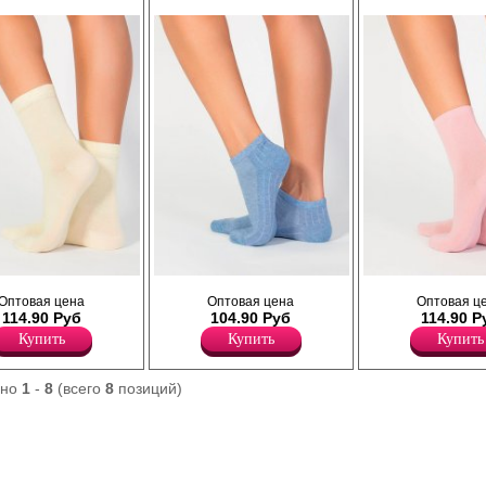
актильно приятные на
ощупь подходят даже для самой
 для самой
чувствительной кожи. Удобная и
 Удобная и
комфортная модель на каждый д
а каждый день.
занятий спортом.
Полиамид 15%
Хлопок 80%
Эластан 5%
сезонные
Женские всесезонные укороченные
Женские высокие всесезонные
Оптовая цена
Оптовая цена
Оптовая ц
из
носочки с рельефным следом, сетчатым
однотонные носочки из
114.90 Руб
104.90 Руб
114.90 Р
натурального хлопка
верхом, из высококачественного
высококачественного натурально
ида и эластана,
натурального хлопка с добавление
с добавлением полиамида и эла
Купить
Купить
Купить
 Натуральный хлопок
полиамида и эластана, классических
лаконичных оттенков. Натураль
ь и
оттенков. Натуральный хлопок
обеспечивает мягкость и
, а синтетические
обеспечивает мягкость и
воздухопроницаемость, а синте
ано
1
-
8
(всего
8
позиций)
носостойкость,
воздухопроницаемость, а синтетические
волокна добавляют износостойко
 после активной
волокна добавляют износостойкость,
сохраняя форму даже после акт
ых стирок. Благодаря
сохраняя форму даже после активной
носки и многочисленных стирок.
сползают и не
носки и многочисленных стирок. Благодаря
эластану носочки не сползают и
ленная пятка и мысок
эластану носочки не сползают и не
сдавливают кожу. Усиленная пят
кость изделия,
сдавливают кожу. Тактильно приятные на
повышают износостойкость изде