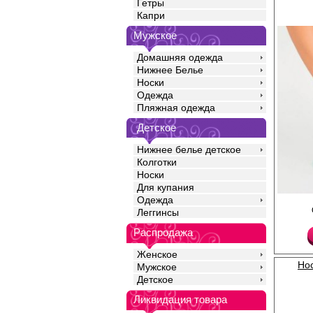
Гетры
Капри
Мужское
Домашняя одежда
Нижнее Белье
Носки
Одежда
Пляжная одежда
Детское
Нижнее белье детское
Колготки
Носки
Для купания
Одежда
Женские всесезонные
Леггинсы
носочки из высококач
натурального хлопка 
Распродажа
полиамида и эластан
оттенков. Натуральны
обеспечивает мягкост
Женское
воздухопроницаемость
Нос
Мужское
волокна добавляют из
Детское
сохраняя форму даже
носки и многочисленн
Ликвидация товара
эластану носочки не 
сдавливают кожу. Тонк