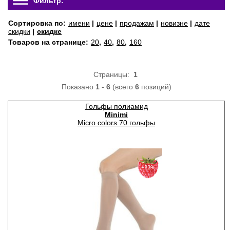
Фильтр:
Сортировка по:
имени
|
цене
|
продажам
|
новизне
|
дате
скидки
|
скидке
Товаров на странице:
20
,
40
,
80
,
160
Страницы:
1
Показано
1
-
6
(всего
6
позиций)
Гольфы полиамид
Minimi
Micro colors 70 гольфы
−22%