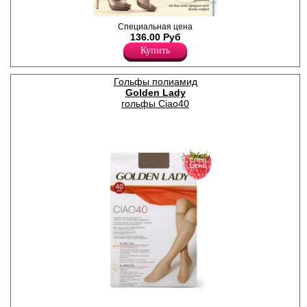
Гольфы женские плотностью
Специальная цена
40den, тонкие, эластичные,
136.00 Руб
полуматовые, с широкой
Купить
комфортной резинкой,
классических оттенков.
Обладают прозрачной
Гольфы полиамид
текстурой плетения с
Golden Lady
гладким шелковистым
эффектом. Невидимый
гольфы Ciao40
прозрачный носок для
максимальной элегантности
и открытой обуви. Удобная и
комфортная модель на
каждый день. Идеально
сочетаются с любой обувью
спец
цена
(классические туфли,
кроссовки, лоферы,
ботинки), позволяя
создавать различные
образы в стиле casual,
country, city. Незаменимый
элемент в любое время года.
Универсальный размер. В
упаковке 2 пары.
Плотность 40ден
Полиамид 80%
Эластан 20%