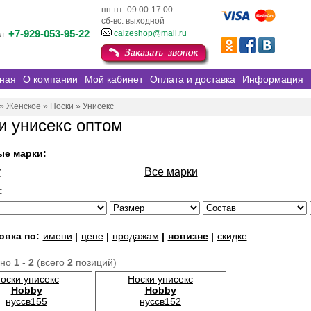
пн-пт: 09:00-17:00
сб-вс: выходной
+7-929-053-95-22
calzeshop@mail.ru
л:
ная
О компании
Мой кабинет
Оплата и доставка
Информация
»
Женское
»
Носки
»
Унисекс
и унисекс оптом
ые марки:
y
Все марки
:
овка по:
имени
|
цене
|
продажам
|
новизне
|
скидке
ано
1
-
2
(всего
2
позиций)
оски унисекс
Носки унисекс
Hobby
Hobby
нуссв155
нуссв152