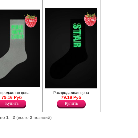
−70%
−70%
етоотражающим
Носки унисекс со светоотражающим
спродажная цена
Распродажная цена
ить на прогулку,
принтом. Их можно носить на прогулку,
79.16 Руб
79.16 Руб
асности при езде на
вечеринку, для безопасности при езде на
Купить
Купить
 В таких носках
велосипеде, самокате. В таких носках
 незамеченным.
невозможно остаться незамеченным.
Полиамид 23%
ано
1
-
2
(всего
2
позиций)
Хлопок 75%
Эластан 2%