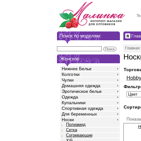
Те
Поиск по моделям:
Глав
Главная
Носк
Женское
Нижнее Белье
Торгов
Колготки
Hobb
Чулки
Домашняя одежда
Фильтр
Эротическое белье
Одежда
Купальники
Сортир
Спортивная одежда
Для беременных
Показ
Носки
Полиамид
Н
Сетка
Согревающие
Х\Б