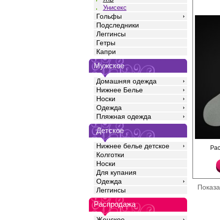
Унисекс
Гольфы
Подследники
Леггинсы
Гетры
Капри
Мужское
Домашняя одежда
Нижнее Белье
Носки
Одежда
Пляжная одежда
Детское
Носки унисекс со св
Нижнее белье детское
Ра
принтом. Их можно нос
Колготки
вечеринку, для безоп
Носки
велосипеде, самокате.
Для купания
невозможно остаться
Полиамид 23%
Одежда
Хлопок 75%
Показ
Леггинсы
Эластан 2%
Распродажа
Женское