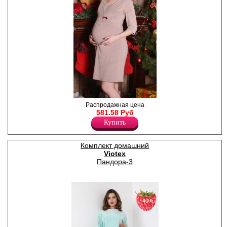
Сорочка с длинным рукавом,
Распродажная цена
V-образным вырезом. Принт
581.58 Руб
в горошек по всему полотну.
Купить
В центре атласный бантик.
Лайкра 5%
Хлопок 95%
Комплект домашний
Viotex
Пандора-3
−40%