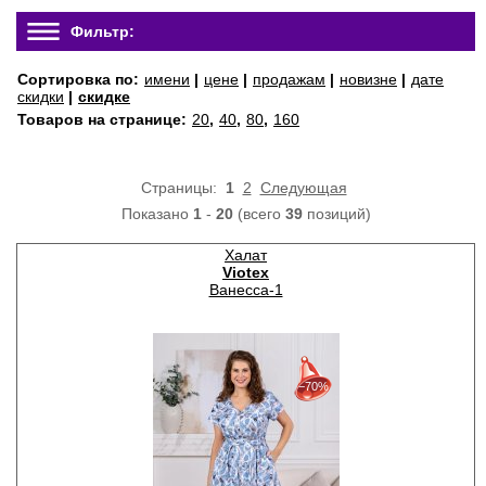
Фильтр:
Сортировка по:
имени
|
цене
|
продажам
|
новизне
|
дате
скидки
|
скидке
Товаров на странице:
20
,
40
,
80
,
160
Страницы:
1
2
Следующая
Показано
1
-
20
(всего
39
позиций)
Халат
Viotex
Ванесса-1
30%
с 22-07-2026 по 28-07-2026
−70%
50%
с 29-07-2026 по 04-08-2026
70%
с 05-08-2026 по 11-08-2026