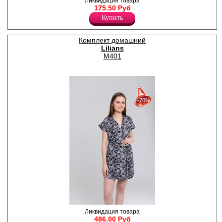
Сорочка молодежная из
Ликвидация товара
вискозного полотна, прямая,
175.50 Руб
удлиненная, расширенная
Купить
книзу, с лифом "бюстье", с
отделкой из кружева.
Лайкра 8%
Комплект домашний
Вискоза 92%
Lilians
M401
30%
с 22-07-2026 по 28-07-2026
−70%
50%
с 29-07-2026 по 04-08-2026
70%
с 05-08-2026 по 11-08-2026
Комплект домашний: Халат,
Ликвидация товара
топ и шорты. Халат с
486.00 Руб