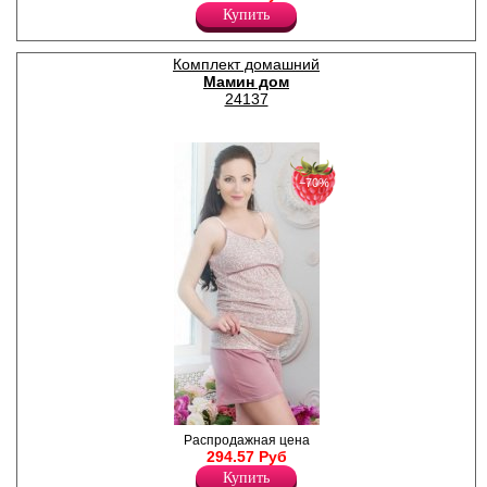
коротким рукавом на запахе,
Купить
топ с широкой кружевной
вставкой по декольте, тонкие
бретели. Шорты
Комплект домашний
принтованные.
Мамин дом
Вискоза 95%
Эластан 5%
24137
−70%
Комплект домашний: Топ на
Распродажная цена
тонких регулируемых
294.57 Руб
бретелях, принт по всему
Купить
полотну. Шорты с широким