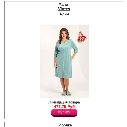
Хлопок 95%
Халат
Viotex
Дива
30%
с 22-07-2026 по 28-07-2026
−70%
50%
с 29-07-2026 по 04-08-2026
70%
с 05-08-2026 по 11-08-2026
Халат женский из
Ликвидация товара
современного
477.75 Руб
гладкокрашеного
Купить
трикотажного полотна
вельмонд, средней длины,
прямой, свободного кроя, с
Сорочка
рукавами ? длины, V-