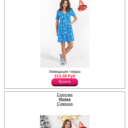
30%
с 22-07-2026 по 28-07-2026
−70%
50%
с 29-07-2026 по 04-08-2026
70%
с 05-08-2026 по 11-08-2026
Халат молодежный из
Ликвидация товара
трикотажного полотна
313.38 Руб
кулирная гладь с набивным
Купить
рисунком по всему полотну,
прямой, свободного кроя,
укороченный, расширенный
Сорочка
книзу, с короткими втачными
Viotex
рукавами, V-образным
вырезом горловины,
Сувенир
обработанной основным
материалом, центральной
застежкой на молнию,
накладными карманами,
полочки с рельефами.
30%
с 22-07-2026 по 28-07-2026
Удобный свободный крой