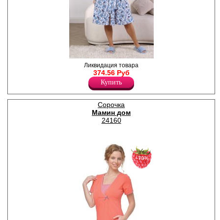
Халат женский всесезонный
Ликвидация товара
из трикотажного полотна
374.56 Руб
кулирная гладь, с набивным
Купить
флористическим рисунком,
прямой, свободного кроя,
расширенный книзу, с
Сорочка
короткими втачными
Мамин дом
рукавами, горловиной
овальной формы,
24160
окантованной основным
материалом, центральной
застежкой на молнию,
карманами в боковых швах.
Модель комплектуется
−70%
поясом, завязывающимся на
талии, и продетым в две
шлевки, вставленные в
боковые швы. Удобный
свободный крой дарит
комфорт и ощущение
свободы движений. Одежда
из хлопка комфортна и
приятна для кожи, дышащая