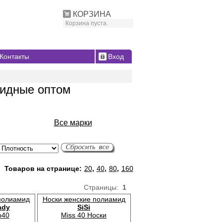
КОРЗИНА
Корзина пуста.
Контакты
Вход
мидные оптом
Все марки
Товаров на странице:
20
,
40
,
80
,
160
Страницы:
1
полиамид
Носки женские полиамид
ady
SiSi
o40
Miss 40 Носки