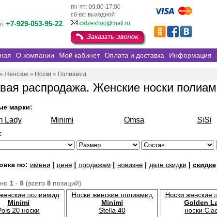
пн-пт: 09:00-17:00
сб-вс: выходной
+7-929-053-95-22
calzeshop@mail.ru
л:
ная
О компании
Мой кабинет
Оплата и доставка
Информация
»
Женское
»
Носки
»
Полиамид
вая распродажа. Женские носки полиа
ые марки:
n Lady
Minimi
Omsa
SiSi
:
овка по:
имени
|
цене
|
продажам
|
новизне
|
дате скидки
|
скидке
ано
1
-
8
(всего
8
позиций)
 женские полиамид
Носки женские полиамид
Носки женские 
Minimi
Minimi
Golden L
Pois 20 носки
Stella 40
носки Cia