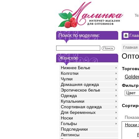
Те
Поиск по моделям:
Глав
Главная
Опто
Женское
Нижнее Белье
Торгов
Колготки
Golde
Чулки
Домашняя одежда
Фильтр
Эротическое белье
Одежда
Купальники
Сортир
Спортивная одежда
Для беременных
Показ
Носки
Гольфы
Носки
Подследники
Леггинсы