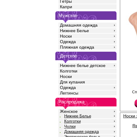
Гетры
Капри
Мужское
Домашняя одежда
Нижнее Белье
Носки
Одежда
Пляжная одежда
Детское
Нижнее белье детское
Колготки
Носки
Для купания
Одежда
Эластичные носочки 
Сп
Леггинсы
резинкой и рисунком "
невидимый усиленный
Распродажа
Плотность 20ден
Полиамид 85%
Эластан 15%
Женское
Носки
Нижнее Белье
Колготки
Re
Чулки
Домашняя одежда
Эротическое белье