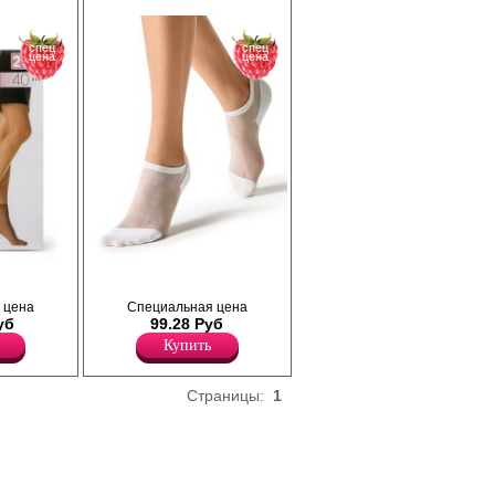
ремя года.
ботинки), позволяя создавать различные
ке 2 пары
образы в стиле casual, country, city.
Незаменимый элемент в любое время
года. Универсальный размер. В упаковке 2
спец
спец
цена
цена
пары.
Плотность 40ден
Полиамид 84%
Эластан 16%
den,
Супер укороченные женские носочки с
 цена
Специальная цена
е, с
анатомической пяткой из
уб
99.28 Руб
высококачественного хлопка с
т
добавлением полиамида, полиэстера и
Купить
с гладким
эластана. Натуральный хлопок
имый
обеспечивает мягкость и
ьной
воздухопроницаемость, а синтетические
Страницы:
1
 Удобная и
волокна добавляют износостойкость,
ень.
сохраняя форму даже после активной
бувью
носки и многочисленных стирок. Благодаря
 лоферы,
эластану носочки не сползают и не
азличные
сдавливают кожу. Тактильно приятные на
y.
ощупь подходят даже для самой