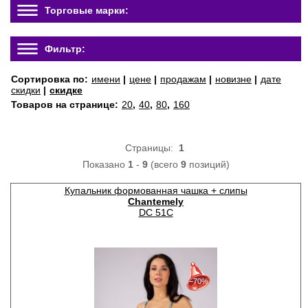
Торговые марки:
Фильтр:
Сортировка по:
имени
|
цене
|
продажам
|
новизне
|
дате
скидки
|
скидке
Товаров на странице:
20
,
40
,
80
,
160
Страницы:
1
Показано
1
-
9
(всего
9
позиций)
Купальник формованная чашка + слипы
Chantemely
DC 51C
30%
с 22-07-2026 по 28-07-2026
−70%
50%
с 29-07-2026 по 04-08-2026
70%
с 05-08-2026 по 11-08-2026