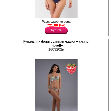
Купальник женский
Распродажная цена
раздельный. Топ- бра на
721.86 Руб
молнии, со съемными
Купить
поролоновыми чашками,
регулируемыми бретелями.
Трусы- слипы с высокой
Купальник формованная чашка + слипы
линией талии. Размеры: M-
Imprelly
42, L-44, XL-46, 2XL-48, 3XL-
50, 4XL-52, 5XL-54.
1603202н
Нейлон 82%
Эластан 18%
−20%