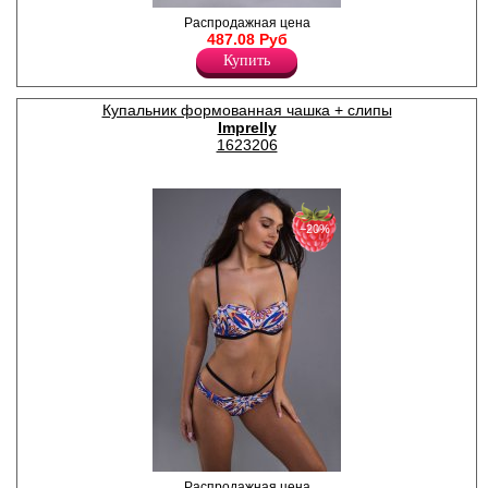
Купальник женский
Распродажная цена
раздельный с веточкой
487.08 Руб
орхидеи. Бюстгальтер- топ с
Купить
формованными чашками, на
косточках. Бретели
регулируются по длине,
Купальник формованная чашка + слипы
несъемные. Трусы- слипы на
Imprelly
завязках.
Полиамид 85%
1623206
Эластан 15%
−20%
Купальник женский
Распродажная цена