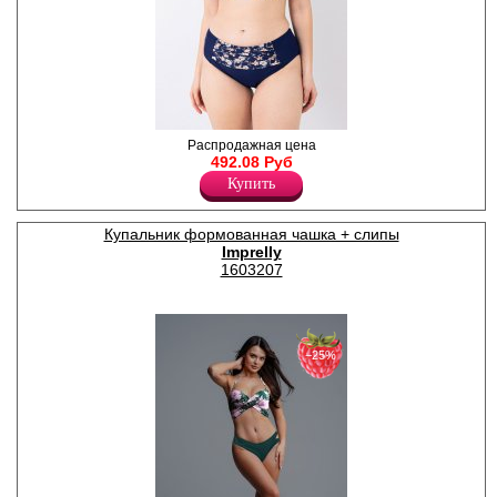
Купальник женский
Распродажная цена
раздельный с цветочным
492.08 Руб
принтом. Бюстгальтер с
Купить
плотными формованными
чашками на косточках. Трусы
слипы с высокой посадкой, с
Купальник формованная чашка + слипы
широким бочком. Размеры:
Imprelly
XL-48, 2XL-50, 3XL-52, 4XL-
54, 5XL-56.
1603207
Полиамид 82%
Эластан 18%
−25%