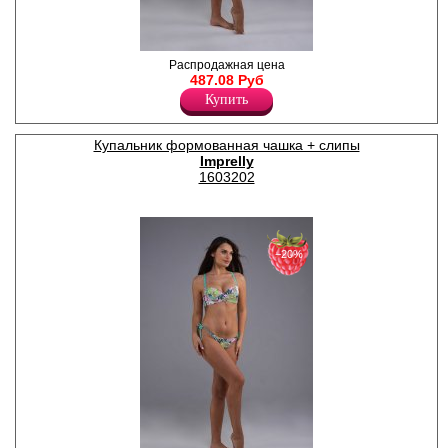
Купальник женский
Распродажная цена
раздельный. Бюстгальтер с
487.08 Руб
формованными чашками, на
Купить
косточках. Бретели
регулируются по длине,
несъемные, имеют три
Купальник формованная чашка + слипы
положения ( обычное, крест
Imprelly
на крест, вокруг шеи ). Трусы-
бикини на завязках.
1603202
Полиамид 85%
Эластан 15%
−20%