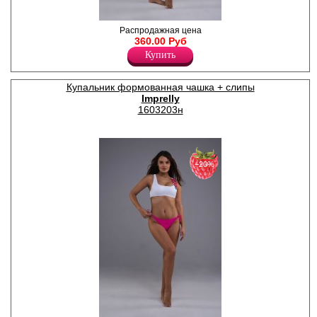
Купальник женский
Распродажная цена
раздельный. Бюстгальтер с
360.00 Руб
формованными чашками, на
Купить
косточках. Бретели
регулируются по длине,
несъемные, имеют три
Купальник формованная чашка + слипы
положения ( обычное, крест
Imprelly
на крест, вокруг шеи ). Трусы-
бикини на завязках.
1603203н
Полиамид 85%
Эластан 15%
−20%