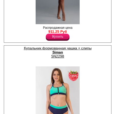
Купальник женский
Распродажная цена
раздельный. Бюстгальтер с
911.25 Руб
формованными чашками, с
Купить
"тропическим" принтом.
Бретель
многофункциональная- на
Купальник формованная чашка + слипы
плечи и шею. Трусы- слипы с
Siman
кокетливыми разрезами
сбоку, однотонные.
SN2298
Полиамид 85%
Эластан 15%
−25%