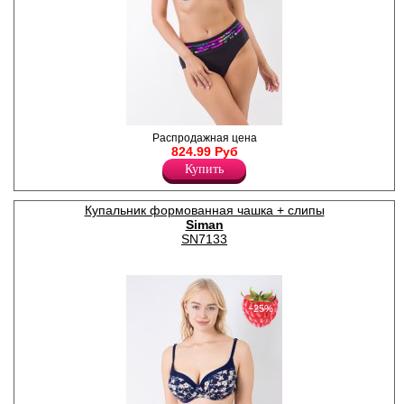
Купальник женский
Распродажная цена
раздельный. Бюстгальтер с
824.99 Руб
тонкими формованными
Купить
чашками на косточках, сзади
на завязках, бретели
регулируются по длине.
Купальник формованная чашка + слипы
Трусы- макси со средней
Siman
линией талии. Размеры: XL-
46, 2XL-48, 3XL-50, 4XL-52,
SN7133
5XL-54.
Нейлон 82%
Эластан 18%
−25%