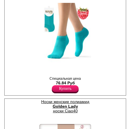
спец
цена
Носки женские тонкие
Специальная цена
укороченные из хлопка.
76.84 Руб
Полиамид 15%
Хлопок 80%
Купить
Эластан 5%
Носки женские полиамид
Golden Lady
носки Ciao40