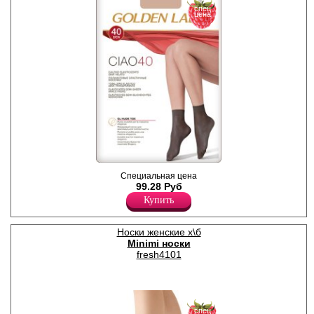
спец
цена
Носочки женские
Специальная цена
плотностью 40den, тонкие,
99.28 Руб
эластичные, полуматовые, с
Купить
широкой комфортной
резинкой, классических
оттенков. Обладают
прозрачной текстурой
Носки женские х\б
плетения с гладким
Minimi носки
шелковистым эффектом.
fresh4101
Невидимый прозрачный
носок для максимальной
элегантности и открытой
обуви. Удобная и
комфортная модель на
каждый день. Идеально
спец