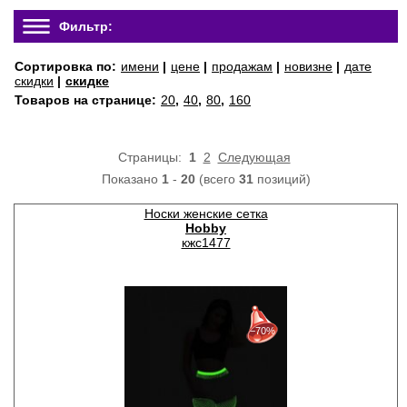
Фильтр:
Сортировка по:
имени
|
цене
|
продажам
|
новизне
|
дате
скидки
|
скидке
Товаров на странице:
20
,
40
,
80
,
160
Страницы:
1
2
Следующая
Показано
1
-
20
(всего
31
позиций)
Носки женские сетка
Hobby
кжс1477
30%
с 22-07-2026 по 28-07-2026
−70%
50%
с 29-07-2026 по 04-08-2026
70%
с 05-08-2026 по 11-08-2026