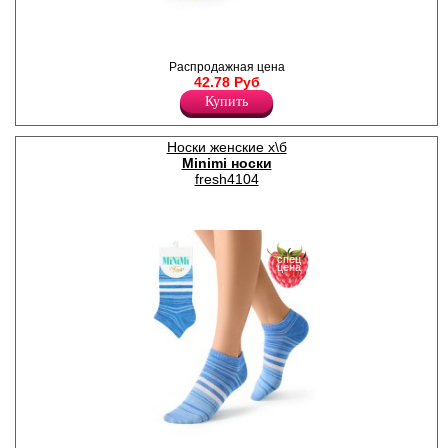
Носки спортивные женские
Распродажная цена
из хлопка, укороченные.
42.78 Руб
Принтованная резинка,
плоские швы.
Купить
Полиамид 20%
Хлопок 75%
Эластан 5%
Носки женские х\б
Minimi носки
fresh4104
спец
цена