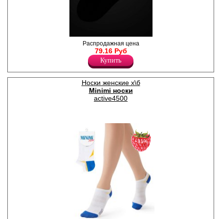
Носки унисекс со
Распродажная цена
светоотражающим принтом.
79.16 Руб
Их можно носить на
Купить
прогулку, вечеринку, для
безопасности при езде на
велосипеде, самокате. В
Носки женские х\б
таких носках невозможно
Minimi носки
остаться незамеченным.
Полиамид 23%
active4500
Хлопок 75%
Эластан 2%
−31%