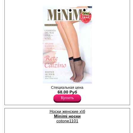
спец
цена
Женские фантазийные
Специальная цена
носочки в мелкую сеточку с
68.00 Руб
широкой удобной резинкой.
Купить
Благодаря особенностям
плетения, носочки менее
подвержены появлению
Носки женские х\б
затяжек и дольше
Minimi носки
сохраняют прочность.
Полиамид 84%
cotone1101
Эластан 16%