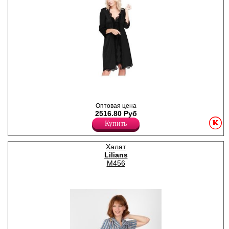
Пеньюар средней длины, из
стрейч - атласа с кружевной
отделкой по рукаву, борту и
Оптовая цена
низу изделия. Рукав 3/4.
2516.80 Руб
Полиамид 80%
Эластан 20%
Купить
Халат
Lilians
M456