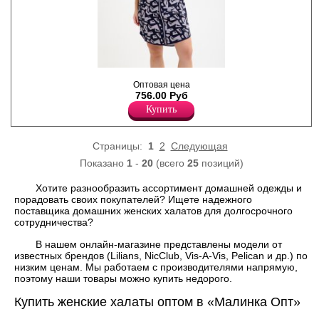
Халат женский из хлопка, с
Оптовая цена
короткими рукавами,
756.00 Руб
боковыми карманами,
центральной застежкой на
Купить
молнию, задняя деталь
удлиненная.
Хлопок 100%
Страницы:
1
2
Следующая
Показано
1
-
20
(всего
25
позиций)
Хотите разнообразить ассортимент домашней одежды и
порадовать своих покупателей? Ищете надежного
поставщика домашних женских халатов для долгосрочного
сотрудничества?
В нашем онлайн-магазине представлены модели от
известных брендов (Lilians, NicClub, Vis-A-Vis, Pelican и др.) по
низким ценам. Мы работаем с производителями напрямую,
поэтому наши товары можно купить недорого.
Купить женские халаты оптом в «Малинка Опт»