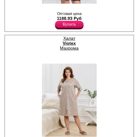
Халат женский из
искусственного шелка, на
Оптовая цена
запах, укороченный,
1188.93 Руб
однотонный, с короткими
Купить
рукавами, декорированными
элегантным кружевом и
бантиком. Модель имеет
разрезы в боковых швах.
Халат
Полиэстер 100%
Viotex
Махрома