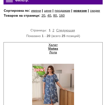
Фильтр:
Сортировка по:
имени
|
цене
|
продажам
|
новизне
|
скидке
Товаров на странице:
20
,
40
,
80
,
160
Страницы:
1
2
Следующая
Показано
1
-
20
(всего
25
позиций)
Халат
Viotex
Лола