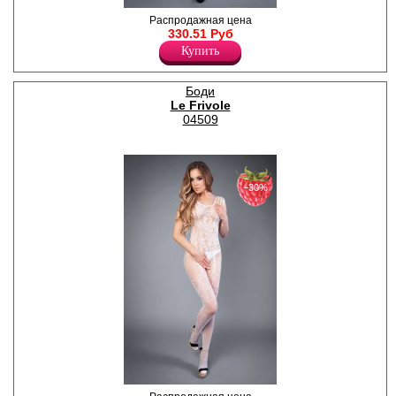
Дерзкий боди - комбинезон в
Распродажная цена
горизонтальную полоску и
330.51 Руб
многочисленными лямками
Купить
на плечах.
Нейлон 90%
Спандекс 10%
Боди
Le Frivole
04509
−30%