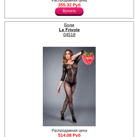
Обворожительный боди -
Распродажная цена
комбинезон из сетки в виде
355.32 Руб
кружевной вязки с
Купить
имитацией подвязок.
Бретели неообычные в виде
нескольких лямок.
Боди
Нейлон 90%
Le Frivole
Спандекс 10%
04518
−30%
Изящный боди - комбинезон
Распродажная цена
в сеточку с рукавами 3/4,
514.08 Руб