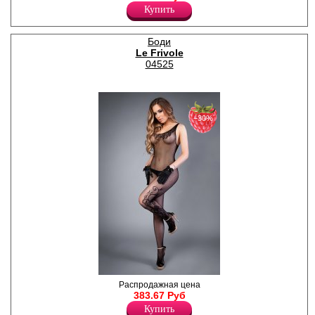
декоративное кружево по
Купить
всему полотну.
Нейлон 90%
Спандекс 10%
Боди
Le Frivole
04525
−30%
Соблазнительный боди -
Распродажная цена
комбинезон в сеточку с
383.67 Руб
бретелью на одно плечо,
Купить
цветочные узоры на линии