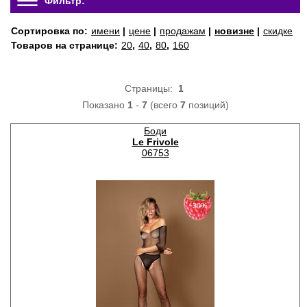
Фильтр:
Сортировка по:
имени
|
цене
|
продажам
|
новизне
|
скидке
Товаров на странице:
20
,
40
,
80
,
160
Страницы:
1
Показано
1
-
7
(всего
7
позиций)
Боди
Le Frivole
06753
−30%