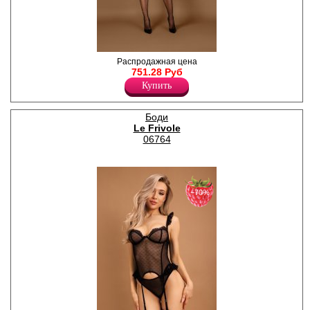
Сексуальный черный боди-
Распродажная цена
комбинезон искрящийся
751.28 Руб
стразами эффектно
Купить
облегает фигуру для самых
смелых фантазий. Модель с
длинными рукавами и
Боди
пикантным вырезом.
Le Frivole
Нейлон 90%
Спандекс 10%
06764
−70%