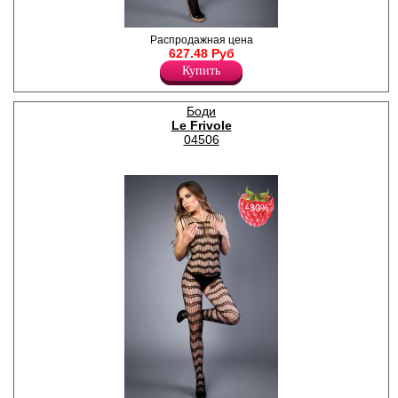
Элегантный боди -
Распродажная цена
комбинезон без рукавов с
627.48 Руб
разнообразными
Купить
кружевными отделками.
Лайкра 10%
Нейлон 90%
Боди
Le Frivole
04506
−30%