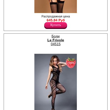
Корсаж-полуграция из
Распродажная цена
эластичной попупрозрачной
645.84 Руб
ткани с мягкими чашками, с
Купить
гартерами. Трусики-стринги.
Полиэстер 95%
Спандекс 5%
Боди
Le Frivole
04515
−30%