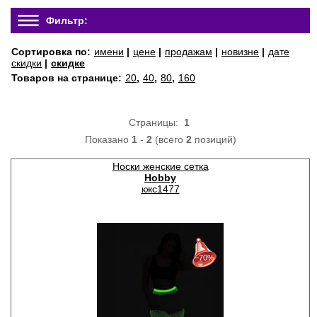
Фильтр:
Сортировка по:
имени
|
цене
|
продажам
|
новизне
|
дате
скидки
|
скидке
Товаров на странице:
20
,
40
,
80
,
160
Страницы:
1
Показано
1
-
2
(всего
2
позиций)
Носки женские сетка
Hobby
кжс1477
30%
с 22-07-2026 по 28-07-2026
−70%
50%
с 29-07-2026 по 04-08-2026
70%
с 05-08-2026 по 11-08-2026