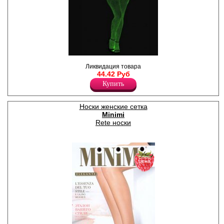
Колготки женские в среднюю
Ликвидация товара
сетку, флюоресцентные.
44.42 Руб
Купить
Носки женские сетка
Minimi
Rete носки
спец
цена