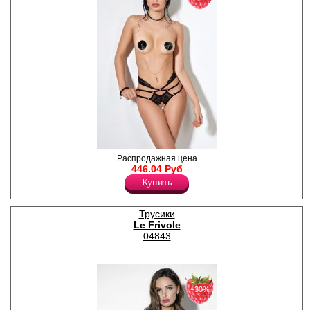
Кружевные высокие трусики
Распродажная цена
с открытым доступом и
446.04 Руб
декоративным поясом из
Купить
множества бретелей.
Лайкра 24%
Полиамид 76%
Трусики
Le Frivole
04843
−30%