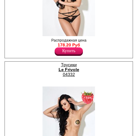
Сексуальные кружевные
Распродажная цена
трусики с открытым
178.20 Руб
доступом и декоративным
Купить
поясом из переплетённых
лент.
Лайкра 24%
Трусики
Полиамид 76%
Le Frivole
04332
−70%