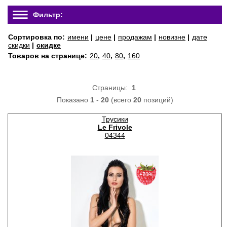
Фильтр:
Сортировка по:
имени
|
цене
|
продажам
|
новизне
|
дате
скидки
|
скидке
Товаров на странице:
20
,
40
,
80
,
160
Страницы:
1
Показано
1
-
20
(всего
20
позиций)
Трусики
Le Frivole
04344
−70%