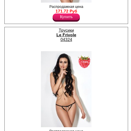
Пленительные высокие
Распродажная цена
трусики с открытым
171.72 Руб
доступом.
Купить
Лайкра 24%
Полиамид 76%
Трусики
Le Frivole
04324
−70%