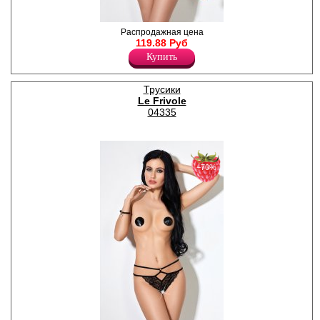
Соблазнительные трусики с
Распродажная цена
открытым доступом и
119.88 Руб
нежной юбочкой.
Купить
Полиамид 91%
Спандекс 9%
Трусики
Le Frivole
04335
−70%