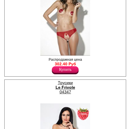
Трусики с доступом из
Распродажная цена
тонкой эластичной сетки
302.40 Руб
облегают бедра. Овальный
Купить
вырез передней части
декорирован кокетливой
черной кисточкой. «Спинку»
Трусики
украшает изящный
Le Frivole
фигурный пояс.
Лайкра 9%
04347
Полиамид 91%
−30%