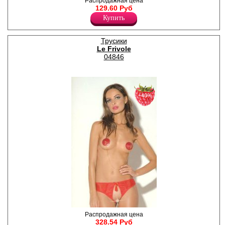
Контурные открытые
Распродажная цена
трусики с декоративной
129.60 Руб
деталью из жемчужин на
Купить
передней детали.
Полиэстер 100%
Трусики
Le Frivole
04846
−40%
Трусики с доступом из
Распродажная цена
красной полупрозрачной
328.54 Руб