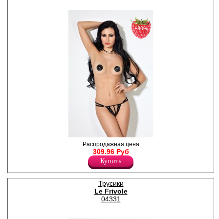
−30%
Чувственные трусики с
Распродажная цена
открытым доступом и
309.96 Руб
металлическими вставками.
Купить
Полиэстер 100%
Трусики
Le Frivole
04331