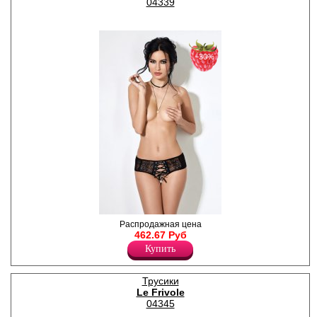
04339
−30%
Искушающие трусики с
Распродажная цена
открытым доступом,
462.67 Руб
кружевными вставками и
Купить
декоративной шнуровкой
спереди.
Лайкра 16%
Трусики
Полиамид 84%
Le Frivole
04345