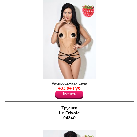
−30%
Экстравагантные трусики с
Распродажная цена
открытым доступом,
483.84 Руб
кружевной вставкой и
Купить
декоративным поясом из
переплетённых лент.
Лайкра 16%
Трусики
Полиамид 84%
Le Frivole
04340