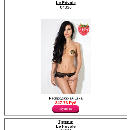
Le Frivole
04336
−30%
Завлекающие трусики с
Распродажная цена
открытым доступом и
347.76 Руб
нежной юбочкой.
Купить
Лайкра 9%
Полиамид 91%
Трусики
Le Frivole