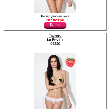
Кружевные трусики с
Распродажная цена
доступом, декоративный
187.92 Руб
пояс из бретелей, открытый
Купить
доступ.
Полиамид 86%
Спандекс 14%
Трусики
Le Frivole
04330
−70%