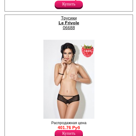
сетки и кружева.
Купить
Провокационный вырез на
задней части украшает
маленький черный бантик,
Трусики
на передней – кокетливая
Le Frivole
кисточка.
Лайкра 16%
06688
Полиамид 84%
−40%
Трусики-шорты с доступом.
Распродажная цена
Заднюю часть изделия
401.76 Руб
украшает "корсетная"
Купить
шнуровка.