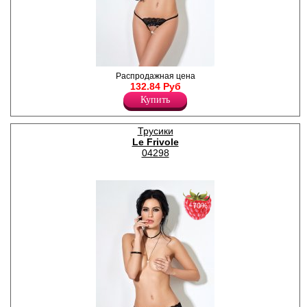
Дерзкие трусики из кружева
Распродажная цена
с открытым доступом и
132.84 Руб
атласным бантиком.
Купить
Лайкра 24%
Полиамид 76%
Трусики
Le Frivole
04298
−70%