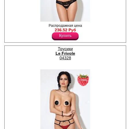
Возбуждающие кружевные
Распродажная цена
трусики с открытым
236.52 Руб
доступом.
Купить
Полиамид 84%
Спандекс 16%
Трусики
Le Frivole
04328
−70%