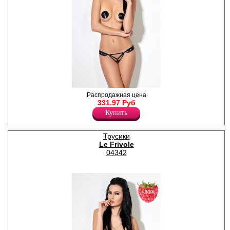
Возбуждающие трусики с
Распродажная цена
открытым доступом и
331.97 Руб
металлическими вставками.
Купить
Полиэстер 100%
Трусики
Le Frivole
04342
−30%