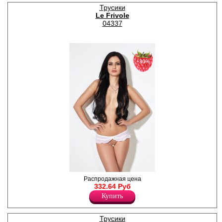
Трусики
Le Frivole
04337
−30%
Завлекающие трусики с
Распродажная цена
открытым доступом и
332.64 Руб
нежной юбочкой.
Купить
Лайкра 9%
Полиамид 91%
Трусики