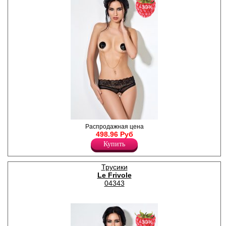
−30%
Трусики - шорты высокие из
Распродажная цена
нежного кружева и мягкой
498.96 Руб
сетки, с доступом.
Купить
Лайкра 16%
Полиамид 84%
Трусики
Le Frivole
04343
−30%