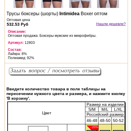
Трусы боксеры (шорты)
Intimidea
Boxer оптом
Оптовая цена
532.53 Руб
Нашли дешевле?
Описание:
Оптовая продажа. Боксеры мужские из микрофибры.
Артикул:
12803
Состав:
Лайкра: 8%
Полиамид: 92%
Введите количество товара в поле таблицы на
пересечении нужного цвета и размера, и нажмите кнопку
'В корзину'.
Размер на изделии
S/M
M/L
L/XL
Цвет
Российский размер
46-48
48-50
50-52
−20%