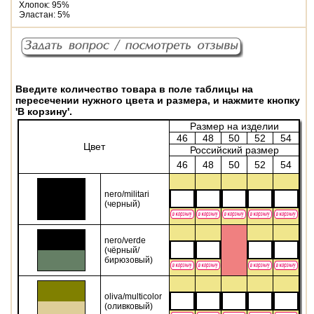
Хлопок: 95%
Эластан: 5%
Введите количество товара в поле таблицы на
пересечении нужного цвета и размера, и нажмите кнопку
'В корзину'.
Размер на изделии
46
48
50
52
54
Цвет
Российский размер
46
48
50
52
54
nero/militari
(черный)
nero/verde
(чёрный/
бирюзовый)
oliva/multicolor
(оливковый)