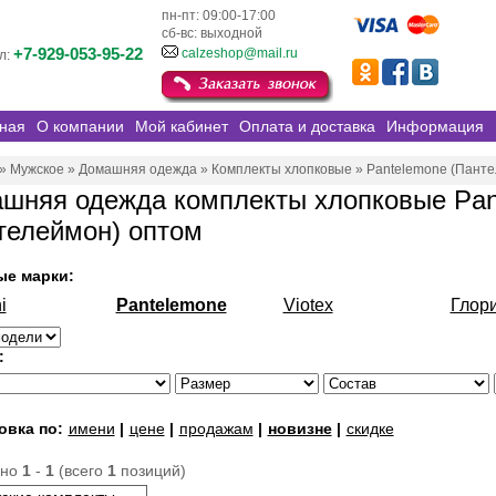
пн-пт: 09:00-17:00
сб-вс: выходной
+7-929-053-95-22
calzeshop@mail.ru
л:
ная
О компании
Мой кабинет
Оплата и доставка
Информация
»
Мужское
»
Домашняя одежда
»
Комплекты хлопковые
»
Pantelemone (Панте
шняя одежда комплекты хлопковые Pan
телеймон) оптом
ые марки:
i
Pantelemone
Viotex
Глор
:
овка по:
имени
|
цене
|
продажам
|
новизне
|
скидке
ано
1
-
1
(всего
1
позиций)