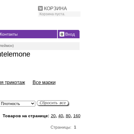
КОРЗИНА
Корзина пуста.
Контакты
Вход
леймон)
telemone
ия трикотаж
Все марки
Товаров на странице:
20
,
40
,
80
,
160
Страницы:
1