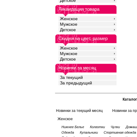
Детское
Ликвидация товара
Женское
Мужское
Детское
Скидки на цвет, размер
Женское
Мужское
Детское
Новинки за месяц
За текущий
За предыдущий
Каталог
Новинки за текущий месяц
Новинки за п
Женское
Нижнее Белье
Колготки
Чулки
Домаш
Одежда
Купальники
Спортивная одежда