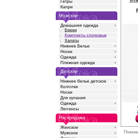
Муж
Гетры
Капри
Мужское
Домашняя одежда
Брюки
Комплекты хлопковые
Халаты
Нижнее Белье
Носки
Одежда
Пляжная одежда
Детское
Нижнее белье детское
Колготки
Носки
Для купания
Одежда
,
Леггинсы
Хлопок 100%
Распродажа
Женское
Показ
Мужское