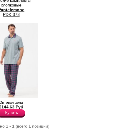
ские комплекты
хлопковые
Pantelemone
PDK-373
Оптовая цена
2144.63 Руб
Купить
ано
1
-
1
(всего
1
позиций)