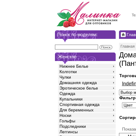
Те
Поиск по моделям:
Глав
Главная
Дома
Женское
(Пан
Нижнее Белье
Колготки
Торгов
Чулки
Домашняя одежда
Indefin
Эротическое белье
Одежда
Фильтр
Купальники
Спортивная одежда
Для беременных
Носки
Сортир
Гольфы
Подследники
Показ
Леггинсы