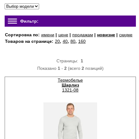
Фильтр:
Сортировка по:
имени
|
цене
|
продажам
|
новизне
|
скидке
Товаров на странице:
20
,
40
,
80
,
160
Страницы:
1
Показано
1
-
2
(всего
2
позиций)
Термобелье
Шарлиз
1321-08