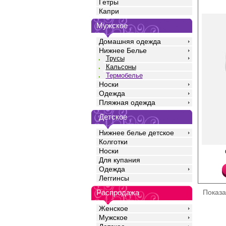
Гетры
Капри
Мужское
Домашняя одежда
Нижнее Белье
Трусы
Кальсоны
Термобелье
Носки
Одежда
Пляжная одежда
Детское
Нижнее белье детское
Колготки
Носки
Термокальсоны мужск
Лайкра 5%
Для купания
Хлопок 55%
Одежда
Полиэстер 40%
Леггинсы
Показ
Распродажа
Женское
Мужское