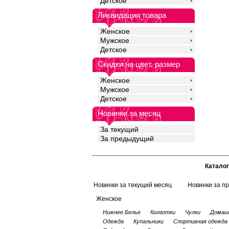
Детское
Ликвидация товара
Женское
Мужское
Детское
Скидки на цвет, размер
Женское
Мужское
Детское
Новинки за месяц
За текущий
За предыдущий
Каталог
Новинки за текущий месяц
Новинки за п
Женское
Нижнее Белье
Колготки
Чулки
Домаш
Одежда
Купальники
Спортивная одежда