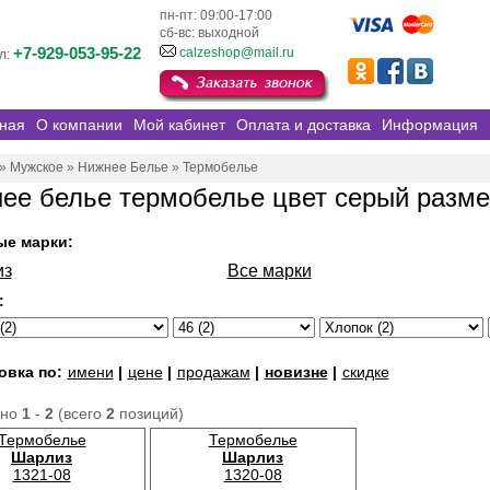
пн-пт: 09:00-17:00
сб-вс: выходной
+7-929-053-95-22
calzeshop@mail.ru
л:
ная
О компании
Мой кабинет
Оплата и доставка
Информация
»
Мужское
»
Нижнее Белье
»
Термобелье
ее белье термобелье цвет серый разме
ые марки:
из
Все марки
:
овка по:
имени
|
цене
|
продажам
|
новизне
|
скидке
ано
1
-
2
(всего
2
позиций)
Термобелье
Термобелье
Шарлиз
Шарлиз
1321-08
1320-08