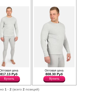
ие
Мужская термо футболка с длинными
Оптовая цена
Оптовая цена
рукавами, округлой горловиной. Швы
817.13 Руб
808.30 Руб
тонкие и мягкие, не доставляют
Купить
Купить
дискомфорта при носке.
Лайкра 5%
Хлопок 55%
ано
1
-
2
(всего
2
позиций)
Полиэстер 40%