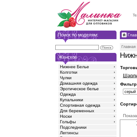
Те
Поиск по моделям:
Глав
Главная
Нижн
Женское
Нижнее Белье
Торгов
Колготки
Шарл
Чулки
Домашняя одежда
Фильтр
Эротическое белье
Одежда
Купальники
Сортир
Спортивная одежда
Для беременных
Показ
Носки
Гольфы
Подследники
Леггинсы